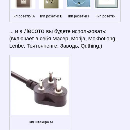
Тип розетки A
Тип розетки B
Тип розетки F
Тип розетки I
Лесото
... и в
вы будете использовать:
(включает в себя Масер, Morija, Mokhotlong,
Leribe, Теятеяненге, Заводь, Quthing.)
Тип штекера M