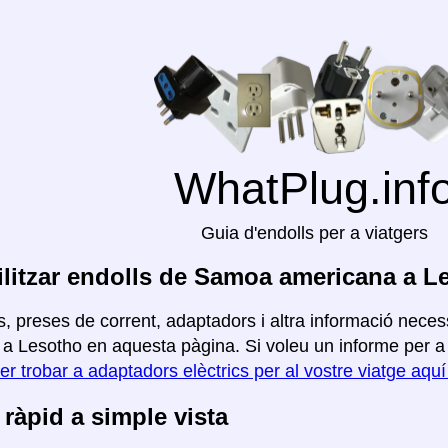
WhatPlug.inf
Guia d'endolls per a viatgers
litzar endolls de Samoa americana a L
, preses de corrent, adaptadors i altra informació neces
a Lesotho en aquesta pàgina. Si voleu un informe per a al
er trobar a adaptadors elèctrics per al vostre viatge aqu
ràpid a simple vista