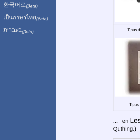
한국어로
(βeta)
เป็นภาษาไทย
(βeta)
בעברית
Tipus 
(βeta)
Tipus 
Le
... i en
Quthing.)