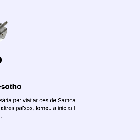
o
esotho
sària per viatjar des de Samoa
tres països, torneu a iniciar l’
í
.