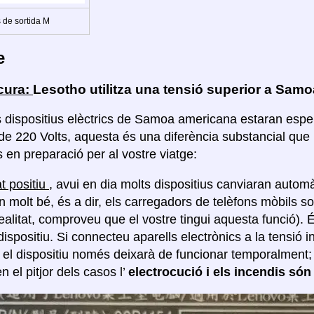
 de sortida M
e
cura:
Lesotho utilitza una tensió superior a Sam
s dispositius elèctrics de Samoa americana estaran espe
 de 220 Volts, aquesta és una diferència substancial que
 en preparació per al vostre viatge:
t positiu
, avui en dia molts dispositius canviaran automà
n molt bé, és a dir, els carregadors de telèfons mòbils so
realitat, comproveu que el vostre tingui aquesta funció).
dispositiu. Si connecteu aparells electrònics a la tensió 
, el dispositiu només deixarà de funcionar temporalment
en el pitjor dels casos l’
electrocució i els incendis són