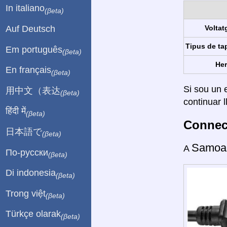
In italiano
(βeta)
Auf Deutsch
Voltat
Tipus de ta
Em português
(βeta)
Her
En français
(βeta)
Si sou un e
用中文（表达
(βeta)
continuar l
हिंदी में
(βeta)
Connect
日本語で
(βeta)
Samoa
A
По-русски
(βeta)
Di indonesia
(βeta)
Trong việt
(βeta)
Türkçe olarak
(βeta)