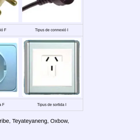
ió F
Tipus de connexió I
a F
Tipus de sortida I
Leribe, Teyateyaneng, Oxbow,