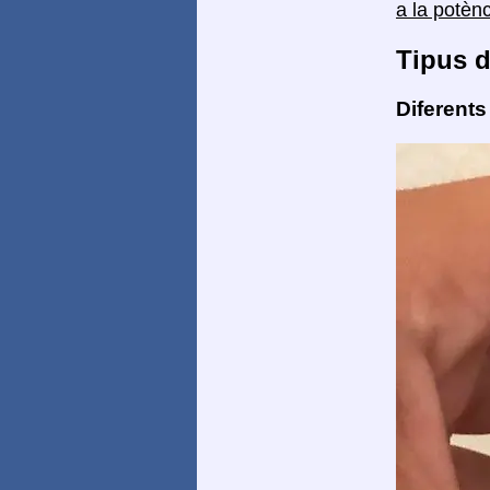
a la potèn
Tipus d
Diferents