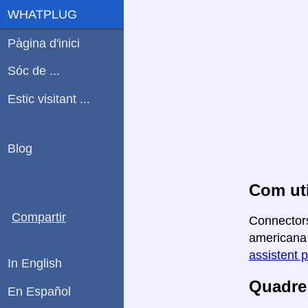
WHATPLUG
Pàgina d'inici
Sóc de ...
Estic visitant ...
Blog
Com uti
Compartir
Connectors
americana 
assistent p
In English
Quadre 
En Español