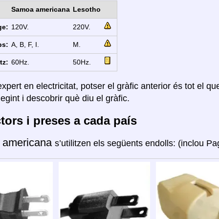
Samoa americana
Lesotho
ge:
120V.
220V.
ps:
A, B, F, I.
M.
tz:
60Hz.
50Hz.
xpert en electricitat, potser el gràfic anterior és tot el q
legint i descobrir què diu el gràfic.
ors i preses a cada país
 americana
s’utilitzen els següents endolls: (inclou P