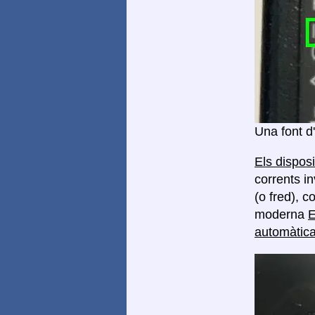
Una font d
Els dispos
corrents in
(o fred), 
moderna
E
automàtica