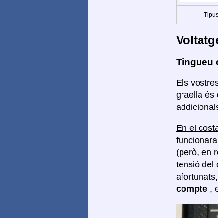
Tipus
Voltatg
Tingueu 
Els vostre
graella és
addicionals
En el costa
funcionara
(però, en 
tensió del 
afortunats
compte
, 