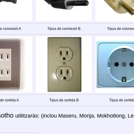
de connexió A
Tipus de connexió B
Tipus de connex
de sortida A
Tipus de sortida B
Tipus de sortid
sotho
utilitzaràs: (inclou Maseru, Morija, Mokhotlong, 