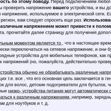
ость по этому поводу.
Перед подключением любого
ы проверить напряжение
вашего
устройства, и вы д
 напряжение, используемое в электрической сети. Е
 регион, вам следует спросить еще раз.
Использован
 различным напряжением может привести к поломк
а, прочитайте далее страницу для получения допо
льным моментом является то
, что в настоящее врем
ески переключаться на сетевое напряжение, и они бу
арядные устройства для мобильных телефонов, как п
х напряжений (но, пожалуйста, действительно провер
стройства обычно не обрабатывать различные нап
их т.е. все , что его основная цель заключается в ге
ок для волос, детские подогреватели для бутылок, ча
нные
низко- устройства питания могут автоматически
ваться к различным напряжениям,
например, зарядн
м для ноутбуков и т. д.