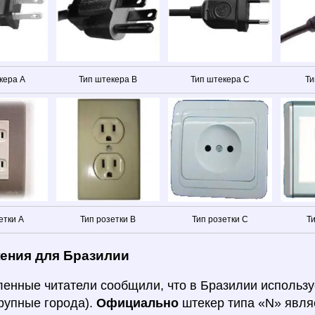
кера A
Тип штекера B
Тип штекера C
Ти
етки A
Тип розетки B
Тип розетки C
Ти
ения для Бразилии
енные читатели сообщили, что в Бразилии используе
крупные города).
Официально
штекер типа «N» явл