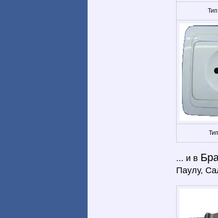
Тип
Тип
Бр
... и в
Паулу, Са