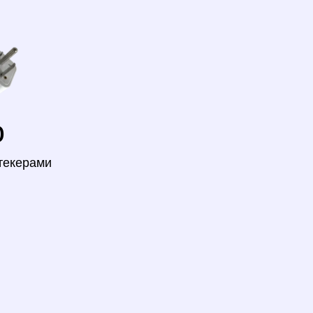
o
текерами