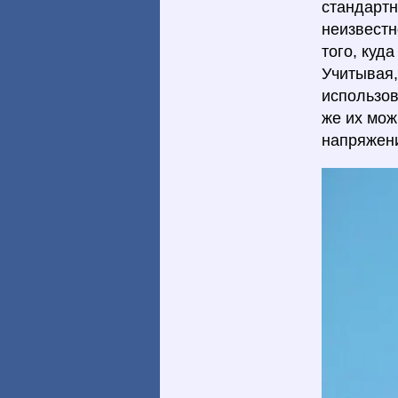
стандартн
неизвестн
того, куд
Учитывая,
использов
же их мож
напряжени