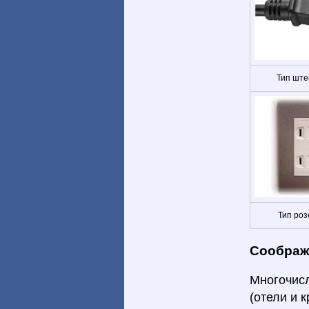
Тип ште
Тип роз
Соображ
Многочисл
(отели и 