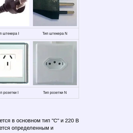
п штекера I
Тип штекера N
п розетки I
Тип розетки N
тся в основном тип "С" и 220 В
яется определенным и