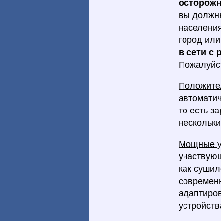
осторожн
вы должн
населения
город или
в сети с
Пожалуйст
Положите
автоматич
то есть з
нескольки
Мощные у
участвующ
как сушил
совреме
адаптиро
устройства