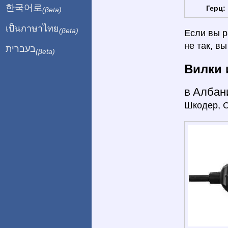
한국어로
Герц:
(βeta)
เป็นภาษาไทย
(βeta)
Если вы р
не так, в
בעברית
(βeta)
Вилки 
Албан
В
Шкодер, С