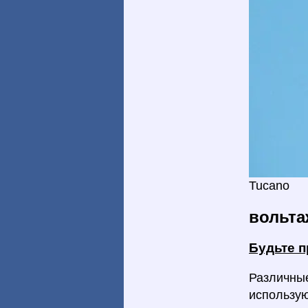
Tucano
вольта
Будьте 
Различные
использую