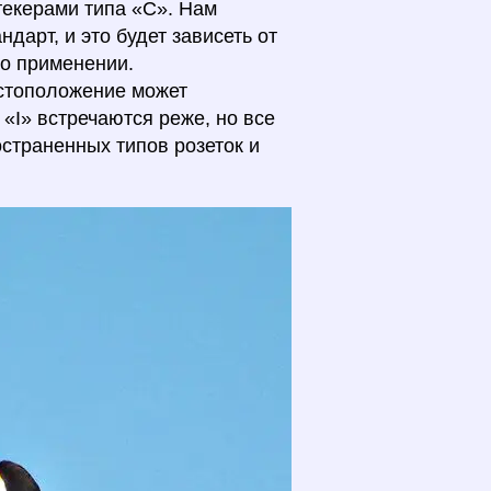
текерами типа «C». Нам
ндарт, и это будет зависеть от
го применении.
естоположение может
 «I» встречаются реже, но все
страненных типов розеток и