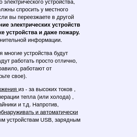
 электрического устройства,
олжны спросить у местного
сли вы переезжаете в другой
ие электрических устройств
е устройства и даже пожару.
лнительной информации.
я многие устройства будут
дут работать просто отлично,
равило, работают от
ьте свое).
ряжения
из - за высоких токов ,
нерации тепла (или холода) ,
йники и т.д. Напротив,
 обнаруживать и автоматически
ым устройствам USB, зарядным