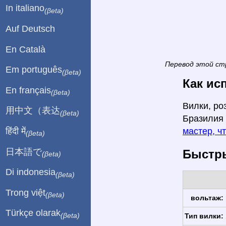
In italiano
(βeta)
Auf Deutsch
En Català
Перевод этой ст
Em português
(βeta)
Как ис
En français
(βeta)
Вилки, ро
用中文（表达
(βeta)
Бразилия 
हिंदी में
мастер, ч
(βeta)
日本語で
Быстры
(βeta)
Di indonesia
(βeta)
Trong việt
(βeta)
вольтаж:
Türkçe olarak
(βeta)
Тип вилки: