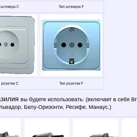
 штекера C
Тип штекера F
 розетки C
Тип розетки F
азилия
вы будете использовать: (включает в себя Br
львадор, Белу-Оризонти, Ресифе, Манаус.)