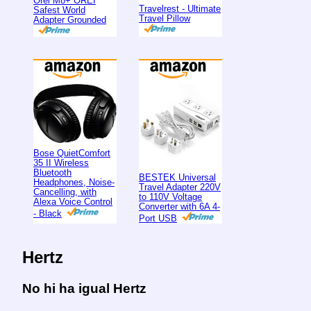
Orei M8+ OREI
Travelrest - Ultimate
Safest World
Travel Pillow
Adapter Grounded
Bose QuietComfort
35 II Wireless
Bluetooth
BESTEK Universal
Headphones, Noise-
Travel Adapter 220V
Cancelling, with
to 110V Voltage
Alexa Voice Control
Converter with 6A 4-
- Black
Port USB
Hertz
No hi ha igual Hertz