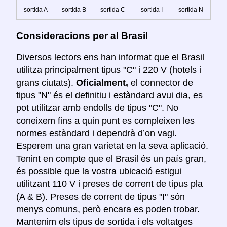
sortida A
sortida B
sortida C
sortida I
sortida N
Consideracions per al Brasil
Diversos lectors ens han informat que el Brasil
utilitza principalment tipus "C" i 220 V (hotels i
grans ciutats).
Oficialment,
el connector de
tipus "N" és el definitiu i estàndard avui dia, es
pot utilitzar amb endolls de tipus "C". No
coneixem fins a quin punt es compleixen les
normes estàndard i dependrà d’on vagi.
Esperem una gran varietat en la seva aplicació.
Tenint en compte que el Brasil és un país gran,
és possible que la vostra ubicació estigui
utilitzant 110 V i preses de corrent de tipus pla
(A & B). Preses de corrent de tipus "I" són
menys comuns, però encara es poden trobar.
Mantenim els tipus de sortida i els voltatges