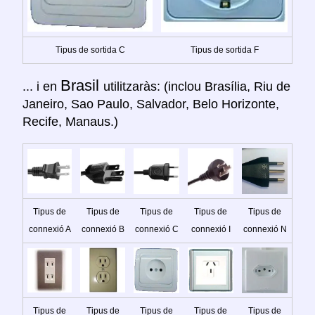
Tipus de sortida C
Tipus de sortida F
Brasil
... i en
utilitzaràs: (inclou Brasília, Riu de
Janeiro, Sao Paulo, Salvador, Belo Horizonte,
Recife, Manaus.)
Tipus de
Tipus de
Tipus de
Tipus de
Tipus de
connexió A
connexió B
connexió C
connexió I
connexió N
Tipus de
Tipus de
Tipus de
Tipus de
Tipus de