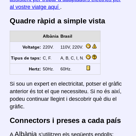
al vostre viatge aquí
.
Quadre ràpid a simple vista
Albània
Brasil
Voltatge:
220V.
110V, 220V.
Tipus de taps:
C, F.
A, B, C, I, N.
Hertz:
50Hz.
60Hz.
Si sou un expert en electricitat, potser el gràfic
anterior és tot el que necessiteu. Si no és així,
podeu continuar llegint i descobrir què diu el
gràfic.
Connectors i preses a cada país
Albània
A
s’utilitzen els següents endolls: