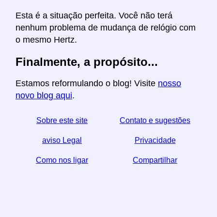
Esta é a situação perfeita. Você não terá
nenhum problema de mudança de relógio com
o mesmo Hertz.
Finalmente, a propósito...
Estamos reformulando o blog! Visite
nosso
novo blog aqui
.
Sobre este site
Contato e sugestões
aviso Legal
Privacidade
Como nos ligar
Compartilhar
☆ Se você achar este artigo útil, ajude-nos
compartilhando-o nas redes sociais,
↬ um link do seu website também ajuda.