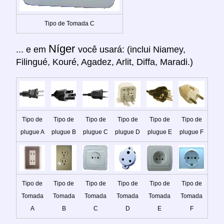
Tipo de Tomada C
Níger
... e em
você usará: (inclui Niamey,
Filingué, Kouré, Agadez, Arlit, Diffa, Maradi.)
Tipo de
Tipo de
Tipo de
Tipo de
Tipo de
Tipo de
plugue A
plugue B
plugue C
plugue D
plugue E
plugue F
Tipo de
Tipo de
Tipo de
Tipo de
Tipo de
Tipo de
Tomada
Tomada
Tomada
Tomada
Tomada
Tomada
A
B
C
D
E
F