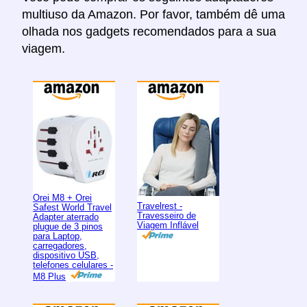
multiuso da Amazon. Por favor, também dê uma
olhada nos gadgets recomendados para a sua
viagem.
Orei M8 + Orei
Travelrest -
Safest World Travel
Travesseiro de
Adapter aterrado
Viagem Inflável
plugue de 3 pinos
para Laptop,
carregadores,
dispositivo USB,
telefones celulares -
M8 Plus