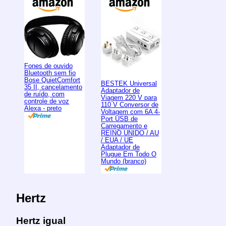
Fones de ouvido
Bluetooth sem fio
Bose QuietComfort
BESTEK Universal
35 II, cancelamento
Adaptador de
de ruído, com
Viagem 220 V para
controle de voz
110 V Conversor de
Alexa - preto
Voltagem com 6A 4-
Port USB de
Carregamento e
REINO UNIDO / AU
/ EUA / UE
Adaptador de
Plugue Em Todo O
Mundo (branco)
Hertz
Hertz igual