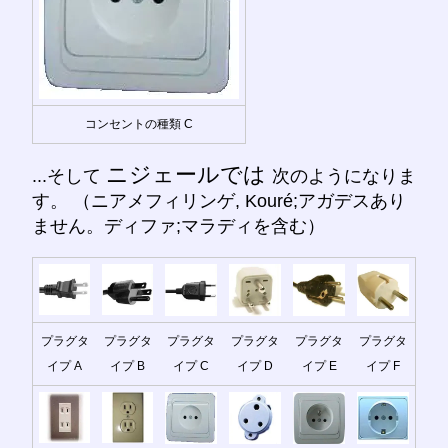
コンセントの種類 C
ニジェールでは
...そして
次のようになりま
す。 （ニアメフィリンゲ, Kouré;アガデスあり
ません。ディファ;マラディを含む）
プラグタ
プラグタ
プラグタ
プラグタ
プラグタ
プラグタ
イプ A
イプ B
イプ C
イプ D
イプ E
イプ F