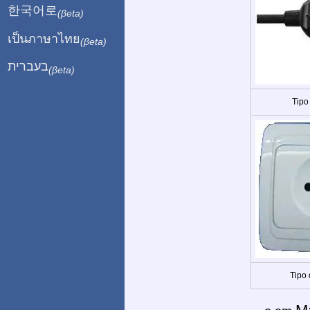
한국어로
(βeta)
เป็นภาษาไทย
(βeta)
בעברית
(βeta)
Tipo
Tipo