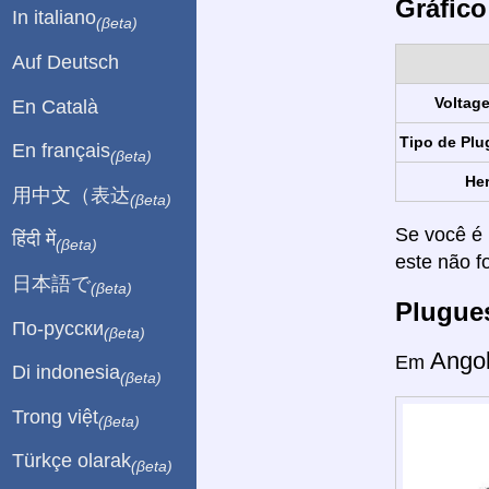
Gráfico
In italiano
(βeta)
Auf Deutsch
Voltag
En Català
Tipo de Plu
En français
(βeta)
Her
用中文（表达
(βeta)
Se você é 
हिंदी में
(βeta)
este não f
日本語で
(βeta)
Plugue
По-русски
(βeta)
Ango
Em
Di indonesia
(βeta)
Trong việt
(βeta)
Türkçe olarak
(βeta)