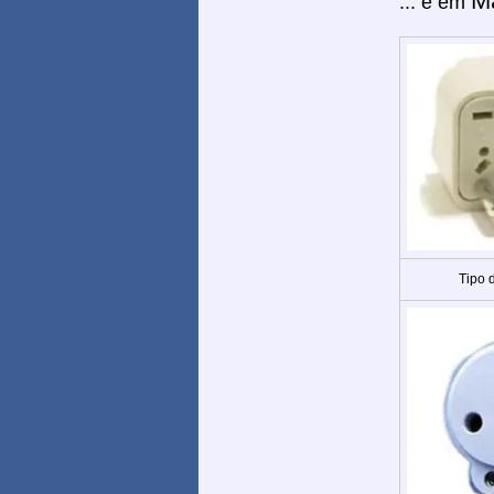
M
... e em
Tipo 