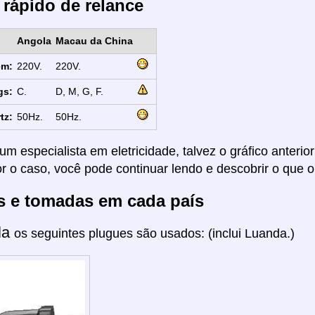
 rápido de relance
Angola
Macau da China
em:
220V.
220V.
gs:
C.
D, M, G, F.
tz:
50Hz.
50Hz.
um especialista em eletricidade, talvez o gráfico anterio
or o caso, você pode continuar lendo e descobrir o que o
s e tomadas em cada país
la
os seguintes plugues são usados: (inclui Luanda.)