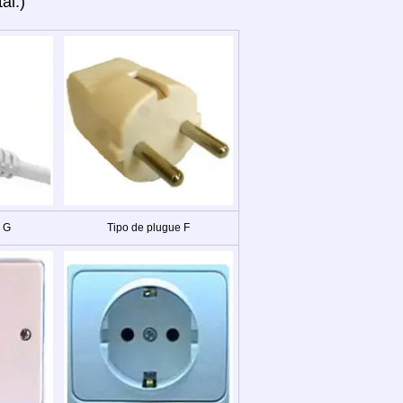
ai.)
e G
Tipo de plugue F