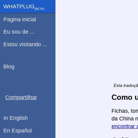
WHATPLUG
(ΒETA)
Pagina inicial
Eu sou de ...
Estou visitando ...
Blog
Esta traduç
Como u
Compartilhar
Fichas, to
In English
da China n
encontrar 
En Español