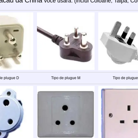
acau da China
você usará: (inclui Coloane, Taipa, Cot
de plugue D
Tipo de plugue M
Tipo de plugu