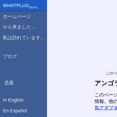
WHATPLUG
(ΒETA)
ホームページ
から来ました ...
私は訪れています...
ブログ
このペ
アンゴ
共有
このペー
In English
情報。他
気アダプ
En Español