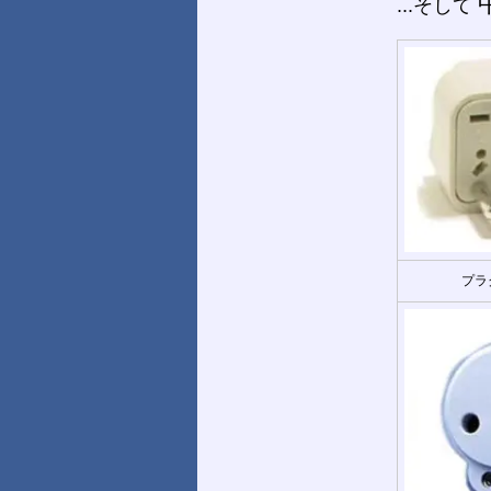
...そして
プラ