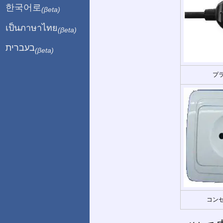
한국어로
(βeta)
เป็นภาษาไทย
(βeta)
בעברית
(βeta)
プラ
コンセ