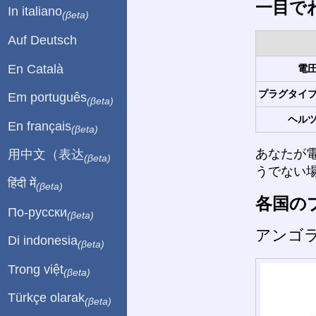
一目で
In italiano
(βeta)
Auf Deutsch
En Català
電圧
プラグタイプ
Em português
(βeta)
ヘルツ
En français
(βeta)
あなたが
用中文（表达
(βeta)
うでない
हिंदी में
(βeta)
各国の
По-русски
(βeta)
アンゴ
Di indonesia
(βeta)
Trong việt
(βeta)
Türkçe olarak
(βeta)