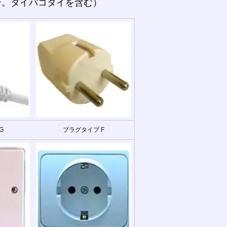
ン。タイパコタイを含む）
G
プラグタイプ F