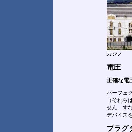
カジノ
電圧
正確な電
パーフェ
（それら
せん。す
デバイス
プラグ