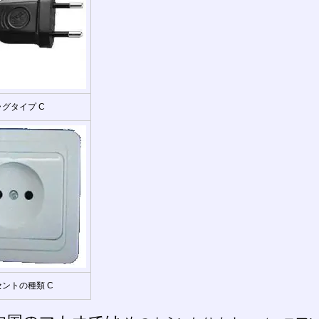
グタイプ C
ントの種類 C