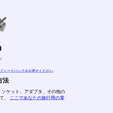
o
ド
フィードバックをお寄せください
。
方法
、ソケット、アダプタ、その他の
して、
ここであなたの旅行用の電