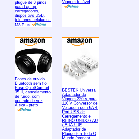
Viagem Inflável
plugue de 3 pinos
para Laptop,
carregadores,
dispositivo USB,
telefones celulares -
M8 Plus
Fones de ouvido
Bluetooth sem fio
Bose QuietComfort
BESTEK Universal
35 II, cancelamento
Adaptador de
de ruído, com
Viagem 220 V para
controle de voz
110 V Conversor de
Alexa - preto
Voltagem com 6A 4-
Port USB de
Carregamento e
REINO UNIDO / AU
/ EUA / UE
Adaptador de
Plugue Em Todo O
Mundo (branco)