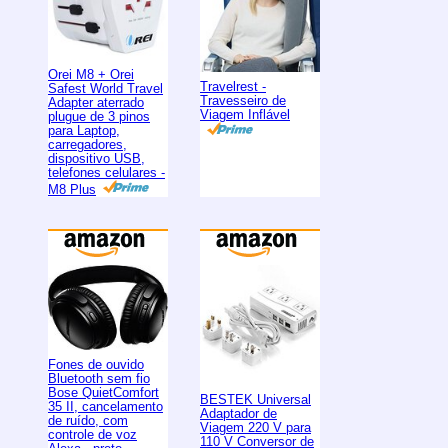
Orei M8 + Orei
Travelrest -
Safest World Travel
Travesseiro de
Adapter aterrado
Viagem Inflável
plugue de 3 pinos
para Laptop,
carregadores,
dispositivo USB,
telefones celulares -
M8 Plus
Fones de ouvido
Bluetooth sem fio
Bose QuietComfort
BESTEK Universal
35 II, cancelamento
Adaptador de
de ruído, com
Viagem 220 V para
controle de voz
110 V Conversor de