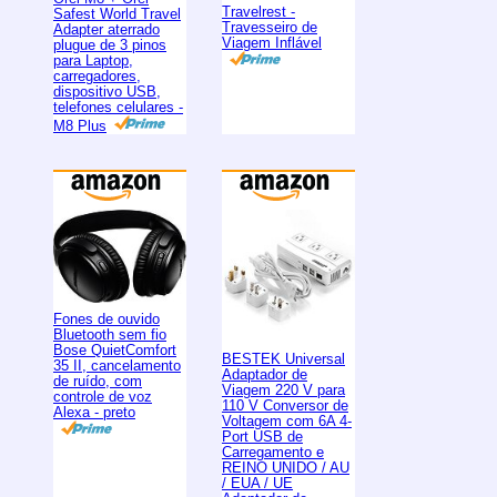
Travelrest -
Safest World Travel
Travesseiro de
Adapter aterrado
Viagem Inflável
plugue de 3 pinos
para Laptop,
carregadores,
dispositivo USB,
telefones celulares -
M8 Plus
Fones de ouvido
Bluetooth sem fio
Bose QuietComfort
BESTEK Universal
35 II, cancelamento
Adaptador de
de ruído, com
Viagem 220 V para
controle de voz
110 V Conversor de
Alexa - preto
Voltagem com 6A 4-
Port USB de
Carregamento e
REINO UNIDO / AU
/ EUA / UE