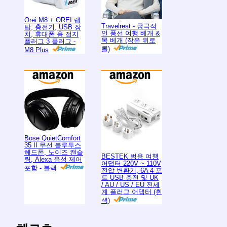
Orei M8 + OREI 랩
Travelrest - 궁극적
탑, 충전기, USB 장
인 풍선 여행 베개 &
치, 휴대폰 용 접지
목 베개 (작은 위로
플러그 3 플러그 -
롤)
M8 Plus
Bose QuietComfort
35 II 무선 블루투스
헤드폰, 노이즈 캔슬
BESTEK 범용 여행
링, Alexa 음성 제어
어댑터 220V ~ 110V
포함 - 블랙
전압 변환기, 6A 4 포
트 USB 충전 및 UK
/ AU / US / EU 전세
계 플러그 어댑터 (흰
색)