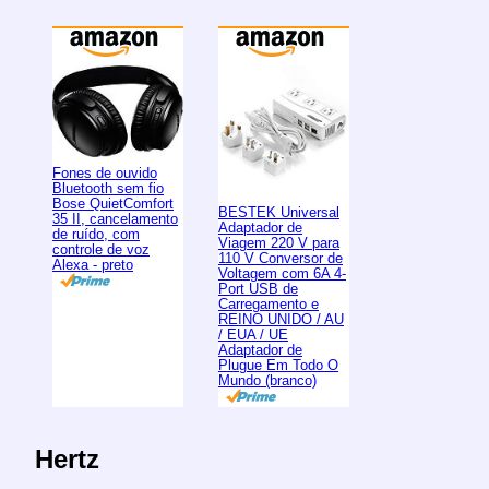
Fones de ouvido
Bluetooth sem fio
Bose QuietComfort
BESTEK Universal
35 II, cancelamento
Adaptador de
de ruído, com
Viagem 220 V para
controle de voz
110 V Conversor de
Alexa - preto
Voltagem com 6A 4-
Port USB de
Carregamento e
REINO UNIDO / AU
/ EUA / UE
Adaptador de
Plugue Em Todo O
Mundo (branco)
Hertz