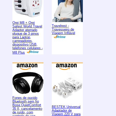
Orei M8 + Orei
Travelrest -
Safest World Travel
Travesseiro de
Adapter aterrado
Viagem Inflável
plugue de 3 pinos
para Laptop,
carregadores,
dispositivo USB,
telefones celulares -
M8 Plus
Fones de ouvido
Bluetooth sem fio
Bose QuietComfort
BESTEK Universal
35 II, cancelamento
Adaptador de
de ruído, com
Viagem 220 V para
controle de voz