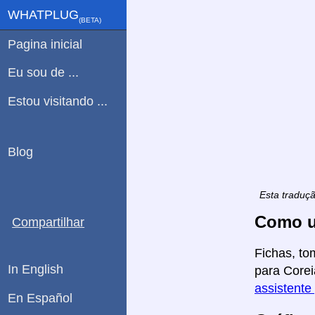
WHATPLUG
(ΒETA)
Pagina inicial
Eu sou de ...
Estou visitando ...
Blog
Esta traduç
Como u
Compartilhar
Fichas, to
In English
para Corei
assistente
En Español