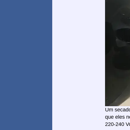
Um secador
que eles 
220-240 Vo