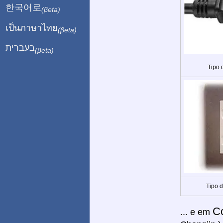
한국어로
(βeta)
เป็นภาษาไทย
(βeta)
בעברית
(βeta)
Tipo 
Tipo 
C
... e em