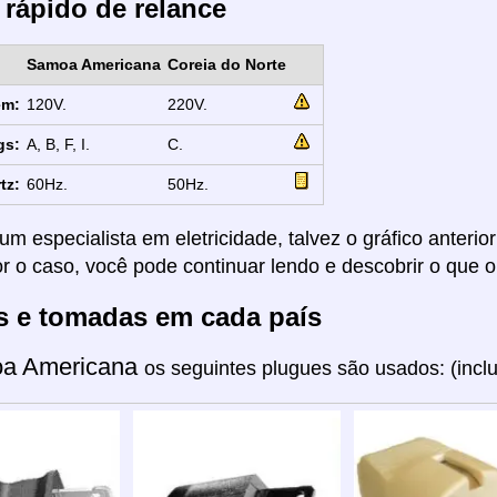
 rápido de relance
Samoa Americana
Coreia do Norte
em:
120V.
220V.
gs:
A, B, F, I.
C.
tz:
60Hz.
50Hz.
um especialista em eletricidade, talvez o gráfico anterio
or o caso, você pode continuar lendo e descobrir o que o
s e tomadas em cada país
a Americana
os seguintes plugues são usados: (incl