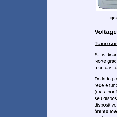
Tipo
Voltag
Tome cu
Seus dispo
Norte grad
medidas e
Do lado po
rede e fun
(mas, por 
seu dispos
dispositiv
ânimo le