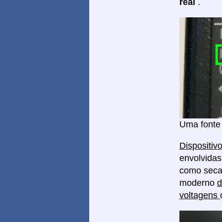
real
.
Uma fonte 
Dispositiv
envolvidas
como secad
moderno
d
voltagens