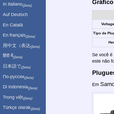
Gráfico
In italiano
(βeta)
Auf Deutsch
Voltag
En Català
Tipo de Plu
En français
(βeta)
Her
用中文（表达
(βeta)
Se você é 
हिंदी में
(βeta)
este não f
日本語で
(βeta)
Plugue
По-русски
(βeta)
Samo
Em
Di indonesia
(βeta)
Trong việt
(βeta)
Türkçe olarak
(βeta)