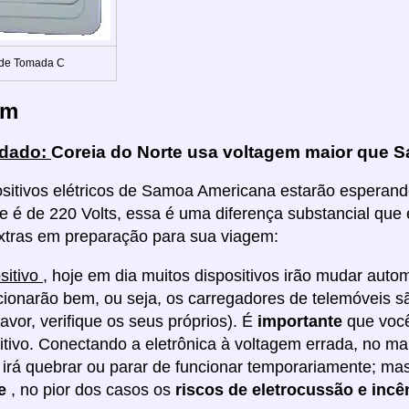
 de Tomada C
em
idado:
Coreia do Norte usa voltagem maior que 
sitivos elétricos de Samoa Americana estarão esperand
e é de 220 Volts, essa é uma diferença substancial qu
xtras em preparação para sua viagem:
sitivo
, hoje em dia muitos dispositivos irão mudar aut
cionarão bem, ou seja, os carregadores de telemóveis 
favor, verifique os seus próprios). É
importante
que voc
itivo. Conectando a eletrônica à voltagem errada, no ma
o irá quebrar ou parar de funcionar temporariamente; ma
ve
, no pior dos casos os
riscos de eletrocussão e inc