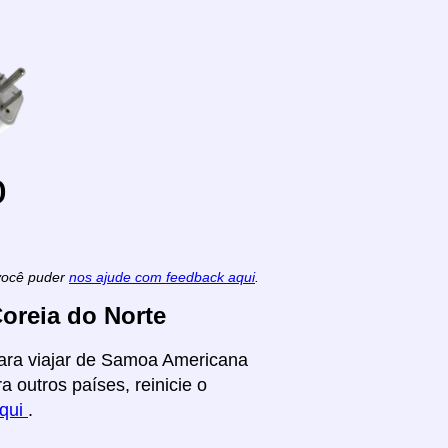
o
 você puder
nos ajude com feedback aqui
.
oreia do Norte
para viajar de Samoa Americana
 outros países, reinicie o
aqui
.