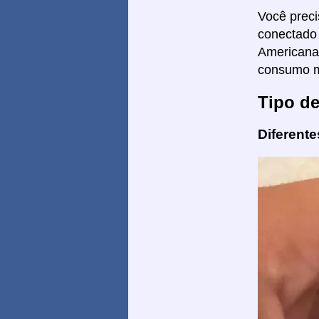
Você prec
conectado 
Americana 
consumo má
Tipo d
Diferent