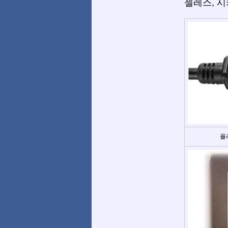
젤레스, 시
플