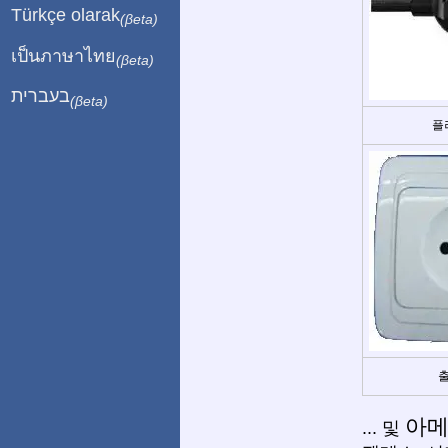
Türkçe olarak
(βeta)
เป็นภาษาไทย
(βeta)
בעברית
(βeta)
플
출
아메
... 및