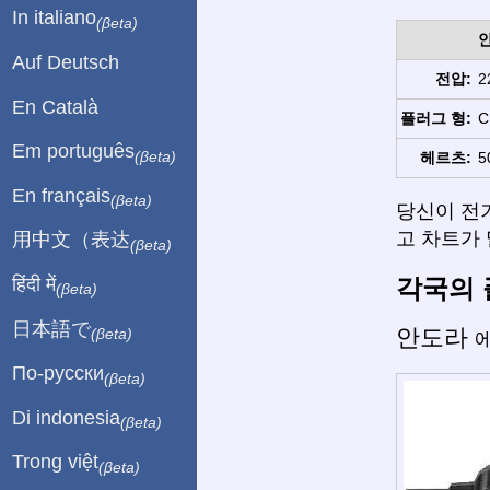
In italiano
(βeta)
Auf Deutsch
전압:
2
En Català
플러그 형:
C
Em português
(βeta)
헤르츠:
5
En français
(βeta)
당신이 전
고 차트가 
用中文（表达
(βeta)
각국의 
हिंदी में
(βeta)
日本語で
안도라
(βeta)
에
По-русски
(βeta)
Di indonesia
(βeta)
Trong việt
(βeta)