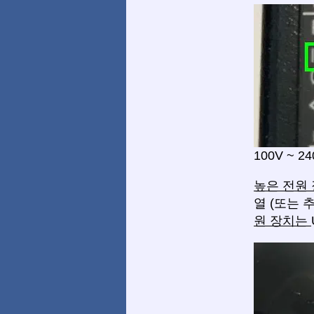
100V ~ 
높은 전원
열 (또는 
원 장치는