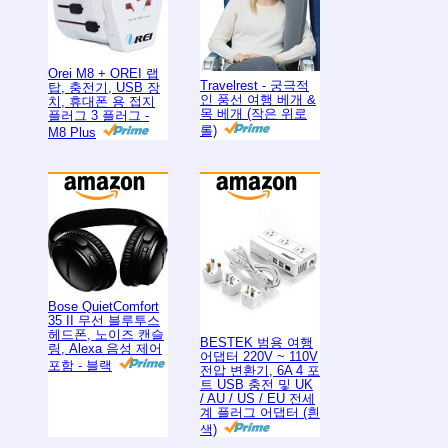
Orei M8 + OREI 랩
Travelrest - 궁극적
탑, 충전기, USB 장
인 풍선 여행 베개 &
치, 휴대폰 용 접지
목 베개 (작은 위로
플러그 3 플러그 -
롤)
M8 Plus
Bose QuietComfort
35 II 무선 블루투스
헤드폰, 노이즈 캔슬
BESTEK 범용 여행
링, Alexa 음성 제어
어댑터 220V ~ 110V
포함 - 블랙
전압 변환기, 6A 4 포
트 USB 충전 및 UK
/ AU / US / EU 전세
계 플러그 어댑터 (흰
색)