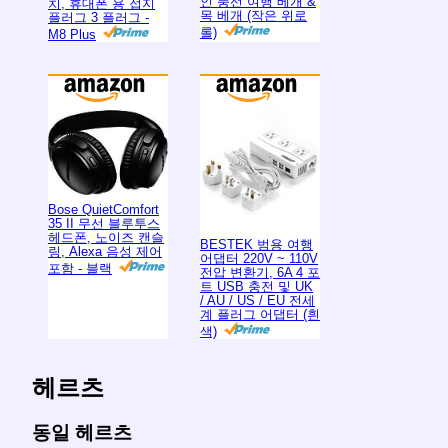
인 풍선 여행 베개 &
치, 휴대폰 용 접지
목 베개 (작은 위로
플러그 3 플러그 -
롤)
M8 Plus
Bose QuietComfort
35 II 무선 블루투스
헤드폰, 노이즈 캔슬
BESTEK 범용 여행
링, Alexa 음성 제어
어댑터 220V ~ 110V
포함 - 블랙
전압 변환기, 6A 4 포
트 USB 충전 및 UK
/ AU / US / EU 전세
계 플러그 어댑터 (흰
색)
헤르츠
동일 헤르츠