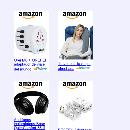
Orei M8 + OREI El
Travelrest: la mejor
adaptador de viaje
almohada
del mundo
Audífonos
inalámbricos Bose
QuietComfort 35 II