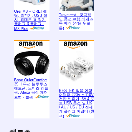
Orei M8 + OREI 랩
Travelrest - 궁극적
탑, 충전기, USB 장
인 풍선 여행 베개 &
치, 휴대폰 용 접지
목 베개 (작은 위로
플러그 3 플러그 -
롤)
M8 Plus
Bose QuietComfort
35 II 무선 블루투스
헤드폰, 노이즈 캔슬
BESTEK 범용 여행
링, Alexa 음성 제어
어댑터 220V ~ 110V
포함 - 블랙
전압 변환기, 6A 4 포
트 USB 충전 및 UK
/ AU / US / EU 전세
계 플러그 어댑터 (흰
색)