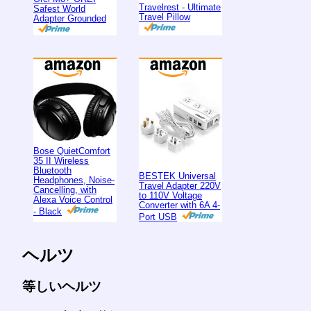
Travelrest - Ultimate
Safest World
Travel Pillow
Adapter Grounded
Bose QuietComfort
35 II Wireless
Bluetooth
BESTEK Universal
Headphones, Noise-
Travel Adapter 220V
Cancelling, with
to 110V Voltage
Alexa Voice Control
Converter with 6A 4-
- Black
Port USB
ヘルツ
等しいヘルツ