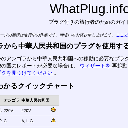
WhatPlug.inf
プラグ付きの旅行者のためのガイ
ージの翻訳は進行中の作業です。間違いをお詫び申し上げます。
ここで
ラから中華人民共和国のプラグを使用す
ジのアンゴラから中華人民共和国への移動に必要なプラ
他の国のレポートが必要な場合は、
ウィザードを
再起
プタを見つけてください
。
わかるクイックチャート
アンゴラ
中華人民共和国
:
220V.
220V.
:
C.
A, I, G.