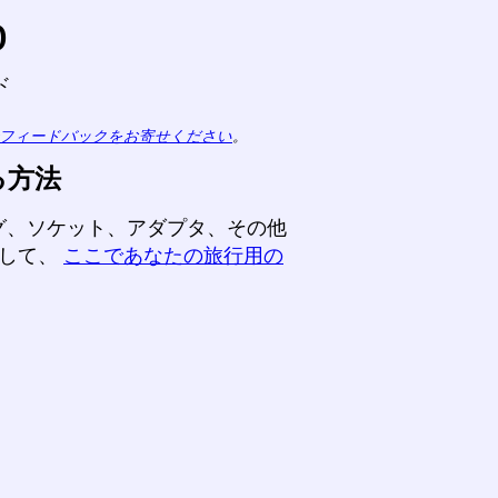
o
ド
フィードバックをお寄せください
。
る方法
グ、ソケット、アダプタ、その他
動して、
ここであなたの旅行用の