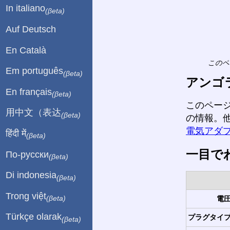
In italiano
(βeta)
Auf Deutsch
En Català
このペ
Em português
(βeta)
アンゴ
En français
(βeta)
このペー
用中文（表达
(βeta)
の情報。
電気アダ
हिंदी में
(βeta)
一目で
По-русски
(βeta)
Di indonesia
(βeta)
Trong việt
電圧
(βeta)
Türkçe olarak
プラグタイプ
(βeta)