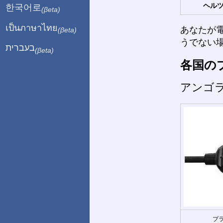
ヘルツ
한국어로
(βeta)
เป็นภาษาไทย
あなたが
(βeta)
うでない
בעברית
(βeta)
各国の
アンゴ
プラ