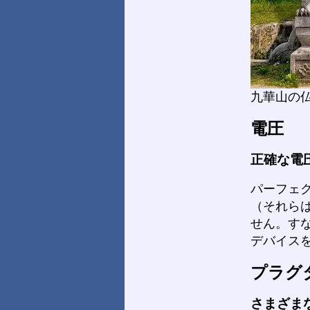
九華山の
電圧
正確な電
パーフェ
（それら
せん。す
デバイス
プラグ
さまざま