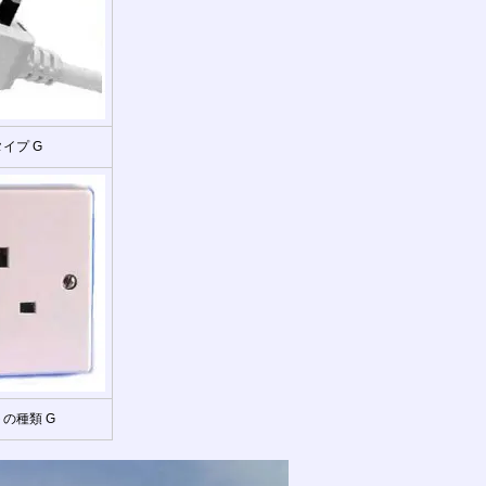
イプ G
の種類 G