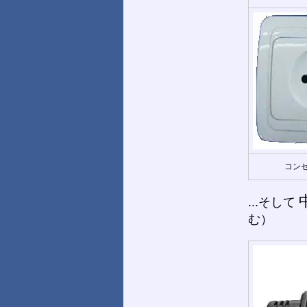
コンセ
...そして
む）