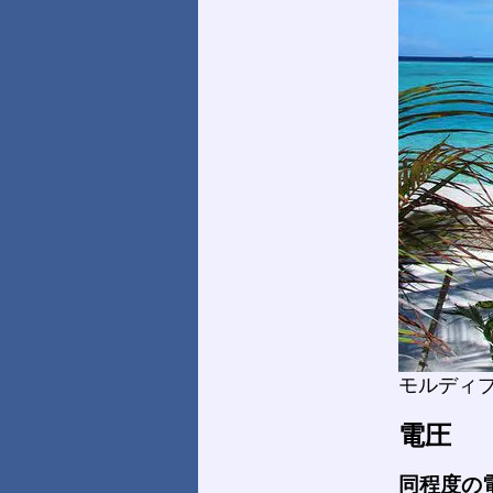
モルディ
電圧
同程度の