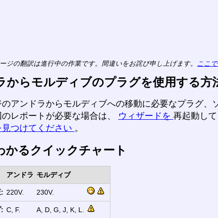
ージの翻訳は進行中の作業です。間違いをお詫び申し上げます。
ここで
ラからモルディブのプラグを使用する方
ジのアンドラからモルディブへの移動に必要なプラグ、
国のレポートが必要な場合は、
ウィザードを
再起動し
を見つけてください
。
わかるクイックチャート
アンドラ
モルディブ
:
220V.
230V.
:
C, F.
A, D, G, J, K, L.