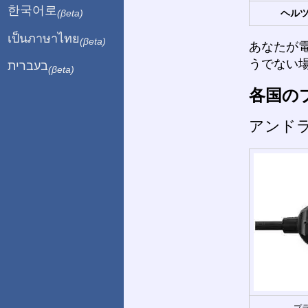
한국어로
ヘルツ
(βeta)
เป็นภาษาไทย
(βeta)
あなたが
うでない
בעברית
(βeta)
各国の
アンド
プラ