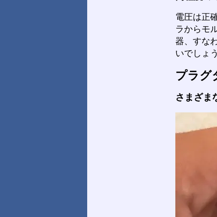
電圧は正
ラからモ
器、すな
いでしょ
プラグ
さまざま