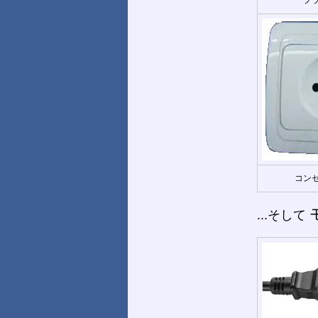
コンセ
...そして