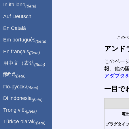
In italiano
(βeta)
Auf Deutsch
En Català
このペ
Em português
(βeta)
アンド
En français
(βeta)
このペー
用中文（表达
(βeta)
報。他の
हिंदी में
アダプタ
(βeta)
По-русски
一目で
(βeta)
Di indonesia
(βeta)
Trong việt
(βeta)
電圧
Türkçe olarak
(βeta)
プラグタイプ