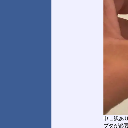
申し訳あ
プタが必