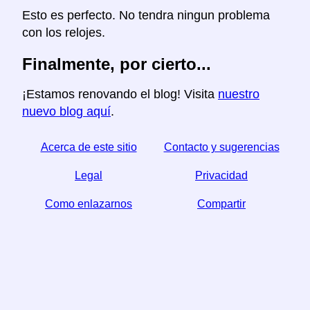
Esto es perfecto. No tendra ningun problema
con los relojes.
Finalmente, por cierto...
¡Estamos renovando el blog! Visita
nuestro
nuevo blog aquí
.
Acerca de este sitio
Contacto y sugerencias
Legal
Privacidad
Como enlazarnos
Compartir
☆ Si este articulo le sirve, ayudenos compartiendolo
en las redes sociales,
↬ un enlace desde su sitio web ayuda también.