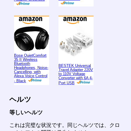
Bose QuietComfort
35 II Wireless
Bluetooth
BESTEK Universal
Headphones, Noise-
Travel Adapter 220V
Cancelling, with
to 110V Voltage
Alexa Voice Control
Converter with 6A 4-
- Black
Port USB
ヘルツ
等しいヘルツ
これは完璧な状況です。同じヘルツでは、クロ