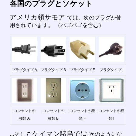
各国のプラグとソケット
アメリカ領サモア
では、次のプラグが使
用されています。 （パゴパゴを含む）
プラグタイプ A
プラグタイプ B
プラグタイプ F
プラグタイプ I
コンセントの
コンセントの
コンセントの種
コンセントの種
種類 A
種類 B
類 F
類 I
ケイマン諸島では
...そして
次のようにな