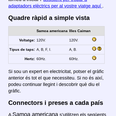
adaptadors elèctrics per al vostre viatge aquí
.
Quadre ràpid a simple vista
Samoa americana
Illes Caiman
Voltatge:
120V.
120V.
Tipus de taps:
A, B, F, I.
A, B.
Hertz:
60Hz.
60Hz.
Si sou un expert en electricitat, potser el gràfic
anterior és tot el que necessiteu. Si no és així,
podeu continuar llegint i descobrir què diu el
gràfic.
Connectors i preses a cada país
Samoa americana
A
s’utilitzen els següents