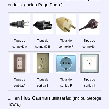
endolls: (inclou Pago Pago.)
Tipus de
Tipus de
Tipus de
Tipus de
connexió A
connexió B
connexió F
connexió I
Tipus de
Tipus de
Tipus de
Tipus de
sortida A
sortida B
sortida F
sortida I
Illes Caiman
... i en
utilitzaràs: (inclou George
Town.)