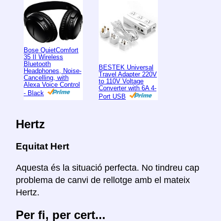
Bose QuietComfort
35 II Wireless
Bluetooth
BESTEK Universal
Headphones, Noise-
Travel Adapter 220V
Cancelling, with
to 110V Voltage
Alexa Voice Control
Converter with 6A 4-
- Black
Port USB
Hertz
Equitat Hert
Aquesta és la situació perfecta. No tindreu cap
problema de canvi de rellotge amb el mateix
Hertz.
Per fi, per cert...