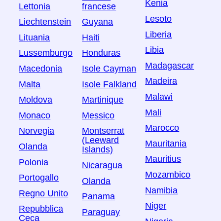
Kenia
Lettonia
francese
Lesoto
Liechtenstein
Guyana
Liberia
Lituania
Haiti
Libia
Lussemburgo
Honduras
Madagascar
Macedonia
Isole Cayman
Madeira
Malta
Isole Falkland
Malawi
Moldova
Martinique
Mali
Monaco
Messico
Marocco
Norvegia
Montserrat
(Leeward
Mauritania
Olanda
Islands)
Mauritius
Polonia
Nicaragua
Mozambico
Portogallo
Olanda
Namibia
Regno Unito
Panama
Niger
Repubblica
Paraguay
Ceca