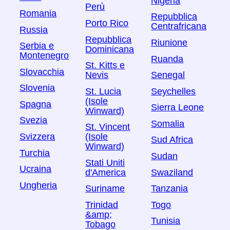
Nigeria
Perù
Romania
Repubblica
Porto Rico
Centrafricana
Russia
Repubblica
Riunione
Serbia e
Dominicana
Montenegro
Ruanda
St. Kitts e
Slovacchia
Nevis
Senegal
Slovenia
St. Lucia
Seychelles
(Isole
Spagna
Sierra Leone
Winward)
Svezia
Somalia
St. Vincent
Svizzera
(Isole
Sud Africa
Winward)
Turchia
Sudan
Stati Uniti
Ucraina
Swaziland
d'America
Ungheria
Tanzania
Suriname
Togo
Trinidad
&amp;
Tunisia
Tobago