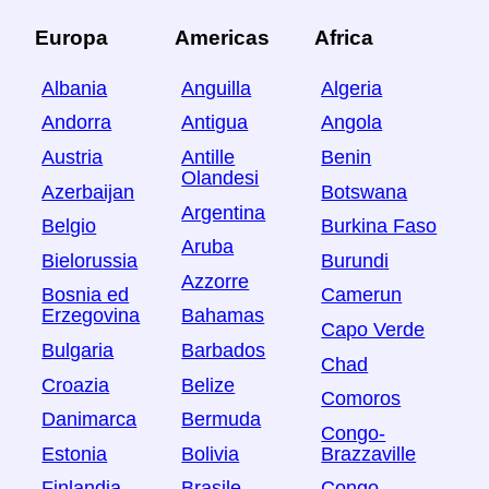
Europa
Americas
Africa
Albania
Anguilla
Algeria
Andorra
Antigua
Angola
Austria
Antille
Benin
Olandesi
Azerbaijan
Botswana
Argentina
Belgio
Burkina Faso
Aruba
Bielorussia
Burundi
Azzorre
Bosnia ed
Camerun
Erzegovina
Bahamas
Capo Verde
Bulgaria
Barbados
Chad
Croazia
Belize
Comoros
Danimarca
Bermuda
Congo-
Estonia
Bolivia
Brazzaville
Finlandia
Brasile
Congo-