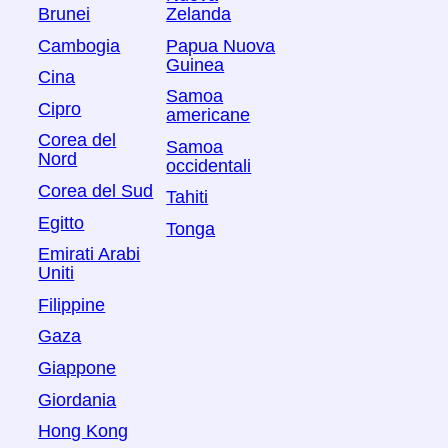
Brunei
Zelanda
Cambogia
Papua Nuova
Guinea
Cina
Samoa
Cipro
americane
Corea del
Samoa
Nord
occidentali
Corea del Sud
Tahiti
Egitto
Tonga
Emirati Arabi
Uniti
Filippine
Gaza
Giappone
Giordania
Hong Kong