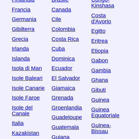
Kinshasa
Francia
Canada
Costa
Germania
Cile
d'Avorio
Gibilterra
Colombia
Egitto
Grecia
Costa Rica
Eritrea
Irlanda
Cuba
Etiopia
Islanda
Dominica
Gabon
Isola di Man
Ecuador
Gambia
Isole Baleari
El Salvador
Ghana
Isole Canarie
Giamaica
Gibuti
Isole Faroe
Grenada
Guinea
Isole del
Groenlandia
Guinea
Canale
Equatoriale
Guadeloupe
Italia
Guinea-
Guatemala
Bissau
Kazakistan
Guiana