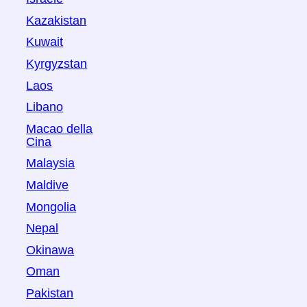
Kazakistan
Kuwait
Kyrgyzstan
Laos
Libano
Macao della
Cina
Malaysia
Maldive
Mongolia
Nepal
Okinawa
Oman
Pakistan