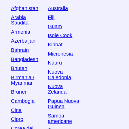
Afghanistan
Australia
Arabia
Fiji
Saudita
Guam
Armenia
Isole Cook
Azerbaijan
Kiribati
Bahrain
Micronesia
Bangladesh
Nauru
Bhutan
Nuova
Birmania /
Caledonia
Myanmar
Nuova
Brunei
Zelanda
Cambogia
Papua Nuova
Guinea
Cina
Samoa
Cipro
americane
Corea del