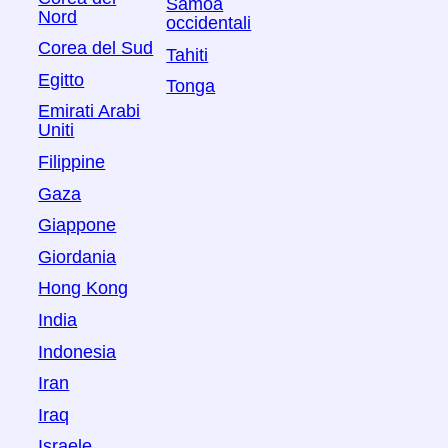
Samoa
Nord
occidentali
Corea del Sud
Tahiti
Egitto
Tonga
Emirati Arabi
Uniti
Filippine
Gaza
Giappone
Giordania
Hong Kong
India
Indonesia
Iran
Iraq
Israele