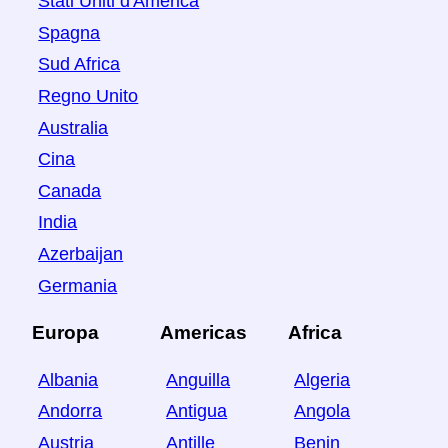
Stati Uniti d'America
Spagna
Sud Africa
Regno Unito
Australia
Cina
Canada
India
Azerbaijan
Germania
Europa
Americas
Africa
Albania
Anguilla
Algeria
Andorra
Antigua
Angola
Austria
Antille
Benin