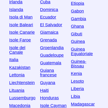
Irlanda
Cuba
Etiopia
Islanda
Dominica
Gabon
Isola di Man
Ecuador
Gambia
Isole Baleari
El Salvador
Ghana
Isole Canarie
Giamaica
Gibuti
Isole Faroe
Grenada
Guinea
Isole del
Groenlandia
Guinea
Canale
Equatoriale
Guadeloupe
Italia
Guinea-
Guatemala
Bissau
Kazakistan
Guiana
Kenia
Lettonia
francese
Lesoto
Liechtenstein
Guyana
Liberia
Lituania
Haiti
Libia
Lussemburgo
Honduras
Madagascar
Macedonia
Isole Cayman