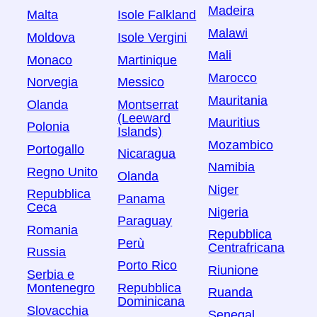
Madeira
Malta
Isole Falkland
Malawi
Moldova
Isole Vergini
Mali
Monaco
Martinique
Marocco
Norvegia
Messico
Mauritania
Olanda
Montserrat
(Leeward
Mauritius
Polonia
Islands)
Mozambico
Portogallo
Nicaragua
Namibia
Regno Unito
Olanda
Niger
Repubblica
Panama
Ceca
Nigeria
Paraguay
Romania
Repubblica
Perù
Centrafricana
Russia
Porto Rico
Riunione
Serbia e
Montenegro
Repubblica
Ruanda
Dominicana
Slovacchia
Senegal