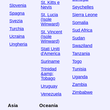
St. Kitts e
Slovenia
Nevis
Seychelles
Spagna
St. Lucia
Sierra Leone
(Isole
Svezia
Somalia
Winward)
Turchia
Sud Africa
St. Vincent
Ucraina
(Isole
Sudan
Winward)
Ungheria
Swaziland
Stati Uniti
Tanzania
d'America
Togo
Suriname
Tunisia
Trinidad
&amp;
Uganda
Tobago
Zambia
Uruguay
Zimbabwe
Venezuela
Asia
Oceania