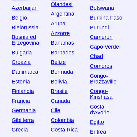
Olandesi
Azerbaijan
Botswana
Argentina
Belgio
Burkina Faso
Aruba
Bielorussia
Burundi
Azzorre
Bosnia ed
Camerun
Erzegovina
Bahamas
Capo Verde
Bulgaria
Barbados
Chad
Croazia
Belize
Comoros
Danimarca
Bermuda
Congo-
Estonia
Bolivia
Brazzaville
Finlandia
Brasile
Congo-
Kinshasa
Francia
Canada
Costa
Germania
Cile
d'Avorio
Gibilterra
Colombia
Egitto
Grecia
Costa Rica
Eritrea