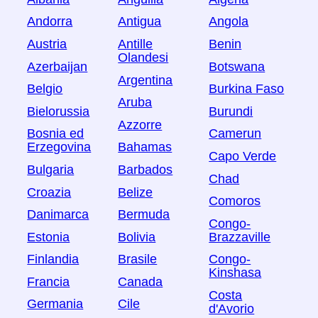
Andorra
Antigua
Angola
Austria
Antille
Benin
Olandesi
Azerbaijan
Botswana
Argentina
Belgio
Burkina Faso
Aruba
Bielorussia
Burundi
Azzorre
Bosnia ed
Camerun
Erzegovina
Bahamas
Capo Verde
Bulgaria
Barbados
Chad
Croazia
Belize
Comoros
Danimarca
Bermuda
Congo-
Estonia
Bolivia
Brazzaville
Finlandia
Brasile
Congo-
Kinshasa
Francia
Canada
Costa
Germania
Cile
d'Avorio