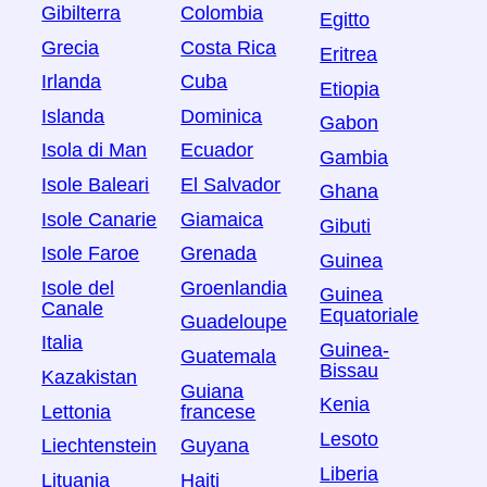
Gibilterra
Colombia
Egitto
Grecia
Costa Rica
Eritrea
Irlanda
Cuba
Etiopia
Islanda
Dominica
Gabon
Isola di Man
Ecuador
Gambia
Isole Baleari
El Salvador
Ghana
Isole Canarie
Giamaica
Gibuti
Isole Faroe
Grenada
Guinea
Isole del
Groenlandia
Guinea
Canale
Equatoriale
Guadeloupe
Italia
Guinea-
Guatemala
Bissau
Kazakistan
Guiana
Kenia
Lettonia
francese
Lesoto
Liechtenstein
Guyana
Liberia
Lituania
Haiti