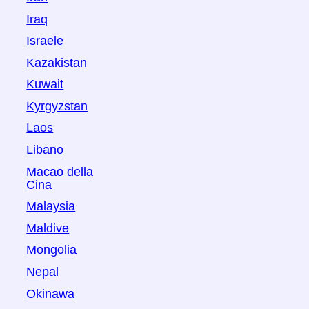
Iraq
Israele
Kazakistan
Kuwait
Kyrgyzstan
Laos
Libano
Macao della
Cina
Malaysia
Maldive
Mongolia
Nepal
Okinawa