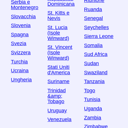
Riunione
Serbia e
Dominicana
Montenegro
Ruanda
St. Kitts e
Slovacchia
Nevis
Senegal
Slovenia
St. Lucia
Seychelles
(Isole
Spagna
Sierra Leone
Winward)
Svezia
Somalia
St. Vincent
Svizzera
(Isole
Sud Africa
Winward)
Turchia
Sudan
Stati Uniti
Ucraina
Swaziland
d'America
Ungheria
Tanzania
Suriname
Togo
Trinidad
&amp;
Tunisia
Tobago
Uganda
Uruguay
Zambia
Venezuela
Zimbabwe