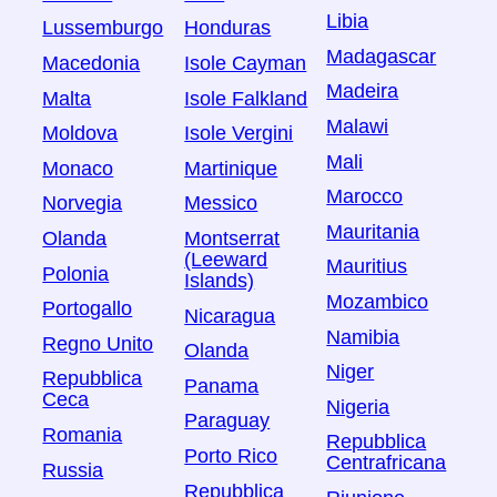
Libia
Lussemburgo
Honduras
Madagascar
Macedonia
Isole Cayman
Madeira
Malta
Isole Falkland
Malawi
Moldova
Isole Vergini
Mali
Monaco
Martinique
Marocco
Norvegia
Messico
Mauritania
Olanda
Montserrat
(Leeward
Mauritius
Polonia
Islands)
Mozambico
Portogallo
Nicaragua
Namibia
Regno Unito
Olanda
Niger
Repubblica
Panama
Ceca
Nigeria
Paraguay
Romania
Repubblica
Porto Rico
Centrafricana
Russia
Repubblica