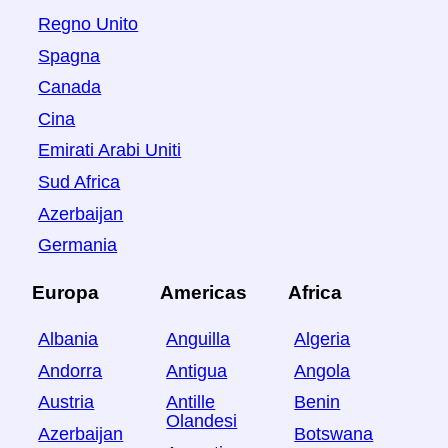
Regno Unito
Spagna
Canada
Cina
Emirati Arabi Uniti
Sud Africa
Azerbaijan
Germania
Europa
Americas
Africa
Albania
Anguilla
Algeria
Andorra
Antigua
Angola
Austria
Antille
Benin
Olandesi
Azerbaijan
Botswana