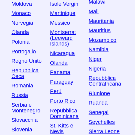
Malawi
Moldova
Isole Vergini
Mali
Monaco
Martinique
Mauritania
Norvegia
Messico
Mauritius
Olanda
Montserrat
(Leeward
Mozambico
Polonia
Islands)
Namibia
Portogallo
Nicaragua
Niger
Regno Unito
Olanda
Nigeria
Repubblica
Panama
Ceca
Repubblica
Paraguay
Centrafricana
Romania
Perù
Riunione
Russia
Porto Rico
Ruanda
Serbia e
Montenegro
Repubblica
Senegal
Dominicana
Slovacchia
Seychelles
St. Kitts e
Slovenia
Nevis
Sierra Leone