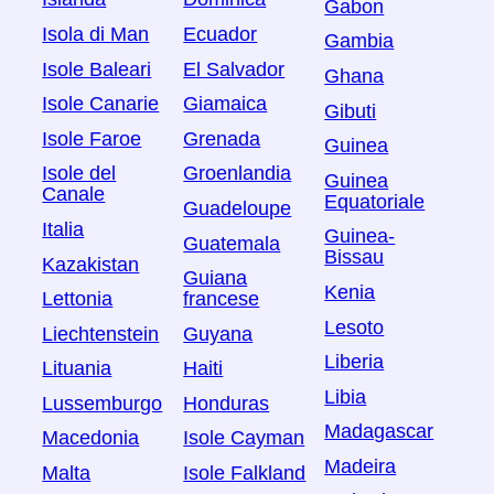
Gabon
Isola di Man
Ecuador
Gambia
Isole Baleari
El Salvador
Ghana
Isole Canarie
Giamaica
Gibuti
Isole Faroe
Grenada
Guinea
Isole del
Groenlandia
Guinea
Canale
Equatoriale
Guadeloupe
Italia
Guinea-
Guatemala
Bissau
Kazakistan
Guiana
Kenia
Lettonia
francese
Lesoto
Liechtenstein
Guyana
Liberia
Lituania
Haiti
Libia
Lussemburgo
Honduras
Madagascar
Macedonia
Isole Cayman
Madeira
Malta
Isole Falkland