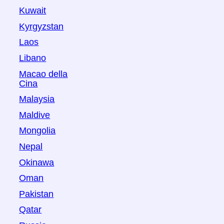
Kuwait
Kyrgyzstan
Laos
Libano
Macao della
Cina
Malaysia
Maldive
Mongolia
Nepal
Okinawa
Oman
Pakistan
Qatar