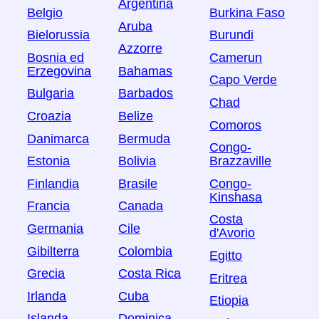
Argentina
Belgio
Burkina Faso
Aruba
Bielorussia
Burundi
Azzorre
Bosnia ed
Camerun
Erzegovina
Bahamas
Capo Verde
Bulgaria
Barbados
Chad
Croazia
Belize
Comoros
Danimarca
Bermuda
Congo-
Estonia
Bolivia
Brazzaville
Finlandia
Brasile
Congo-
Kinshasa
Francia
Canada
Costa
Germania
Cile
d'Avorio
Gibilterra
Colombia
Egitto
Grecia
Costa Rica
Eritrea
Irlanda
Cuba
Etiopia
Islanda
Dominica