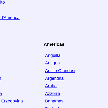
ito
i d'America
Americas
Anguilla
Antigua
Antille Olandesi
n
Argentina
Aruba
ia
Azzorre
 Erzegovina
Bahamas