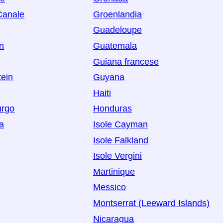
 Canale
Groenlandia
Guadeloupe
n
Guatemala
Guiana francese
tein
Guyana
Haiti
rgo
Honduras
a
Isole Cayman
Isole Falkland
Isole Vergini
Martinique
Messico
Montserrat (Leeward Islands)
Nicaragua