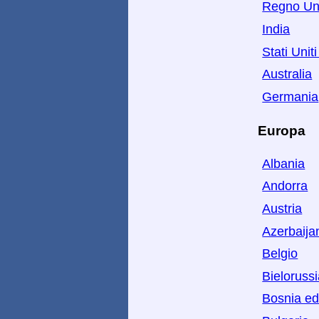
Regno Un
India
Stati Unit
Australia
Germania
Europa
Albania
Andorra
Austria
Azerbaija
Belgio
Bieloruss
Bosnia ed