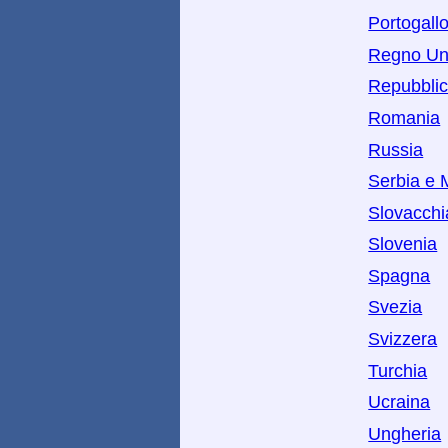
Portogall
Regno Un
Repubbli
Romania
Russia
Serbia e 
Slovacchi
Slovenia
Spagna
Svezia
Svizzera
Turchia
Ucraina
Ungheria