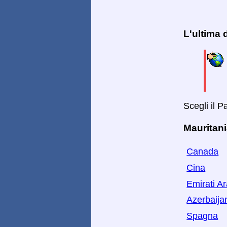
L'ultima
Scegli il 
Mauritani
Canada
Cina
Emirati Ar
Azerbaija
Spagna