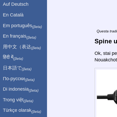
Auf Deutsch
En Català
Em português
(βeta)
Questa tradu
En français
(βeta)
Spine u
用中文（表达
(βeta)
Ok, stai p
हिंदी में
(βeta)
Nouakchott
日本語で
(βeta)
По-русски
(βeta)
Di indonesia
(βeta)
Trong việt
(βeta)
Türkçe olarak
(βeta)