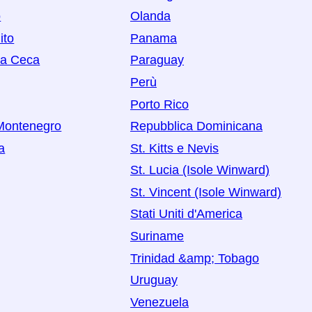
o
Olanda
ito
Panama
ca Ceca
Paraguay
Perù
Porto Rico
Montenegro
Repubblica Dominicana
a
St. Kitts e Nevis
St. Lucia (Isole Winward)
St. Vincent (Isole Winward)
Stati Uniti d'America
Suriname
Trinidad &amp; Tobago
Uruguay
Venezuela