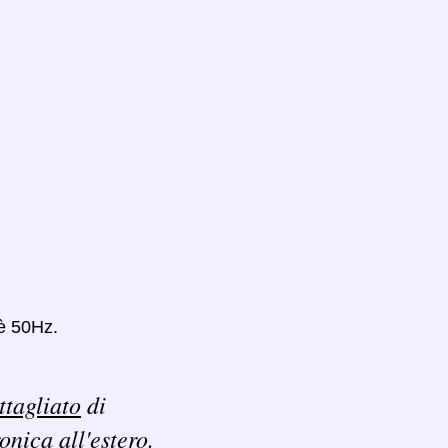
 è 50Hz.
ttagliato
di
ronica all'estero.