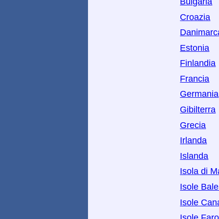
Bulgaria
Croazia
Danimarc
Estonia
Finlandia
Francia
Germania
Gibilterra
Grecia
Irlanda
Islanda
Isola di 
Isole Bale
Isole Can
Isole Far