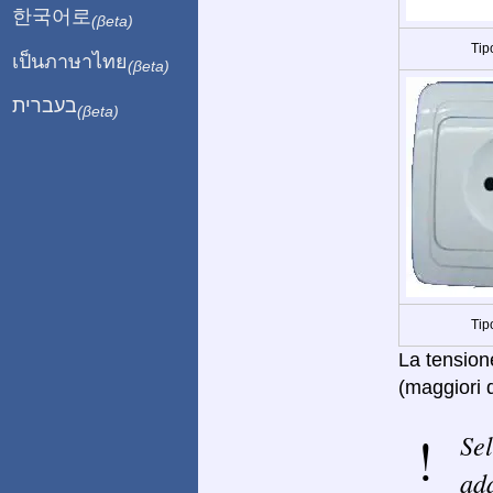
한국어로
(βeta)
Tip
เป็นภาษาไทย
(βeta)
בעברית
(βeta)
Tip
La tensione
(maggiori d
Sel
ada