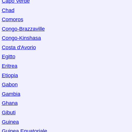
Capo Verde
Chad
Comoros
Congo-Brazzaville
Congo-Kinshasa
Costa d'Avorio
Egitto
Eritrea
Etiopia
Gabon
Gambia
Ghana
Gibuti
Guinea
Guinea Equatoriale