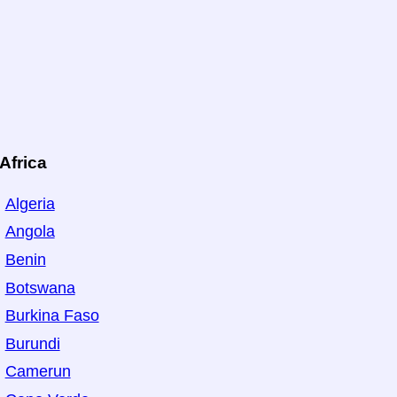
Africa
Algeria
Angola
Benin
Botswana
Burkina Faso
Burundi
Camerun