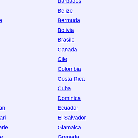
Barbados
Belize
a
Bermuda
Bolivia
Brasile
Canada
Cile
Colombia
Costa Rica
Cuba
Dominica
Man
Ecuador
ari
El Salvador
arie
Giamaica
oe
Grenada