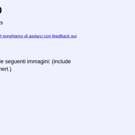
o
ts
ti preghiamo di aiutarci con feedback qui
.
lle seguenti immagini: (include
ert.)