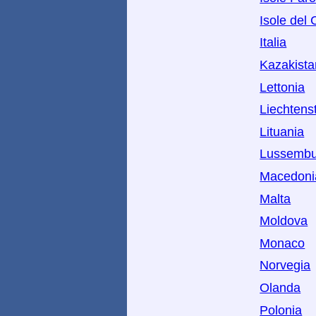
Isole del
Italia
Kazakista
Lettonia
Liechtens
Lituania
Lussembu
Macedoni
Malta
Moldova
Monaco
Norvegia
Olanda
Polonia