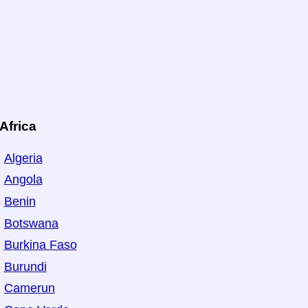
Africa
Algeria
Angola
Benin
Botswana
Burkina Faso
Burundi
Camerun