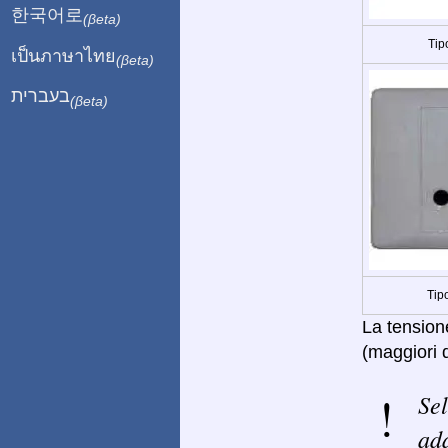
한국어로
(βeta)
Tip
เป็นภาษาไทย
(βeta)
בעברית
(βeta)
Tip
La tensione
(maggiori d
Sel
ada