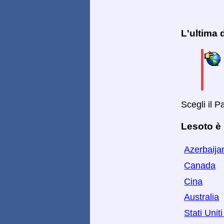
L'ultima
Scegli il 
Lesoto è 
Azerbaija
Canada
Cina
Australia
Stati Unit