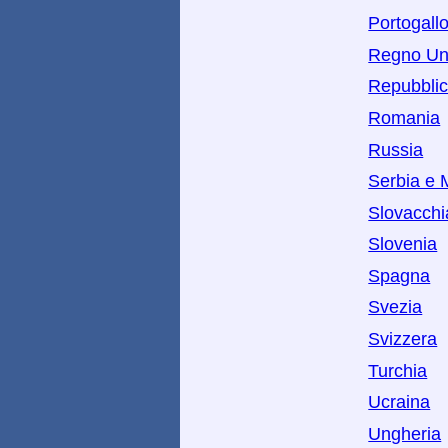
Portogall
Regno Un
Repubbli
Romania
Russia
Serbia e 
Slovacchi
Slovenia
Spagna
Svezia
Svizzera
Turchia
Ucraina
Ungheria