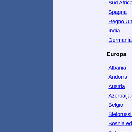
Sud Afric
Spagna
Regno Un
India
Germania
Europa
Albania
Andorra
Austria
Azerbaija
Belgio
Bieloruss
Bosnia ed