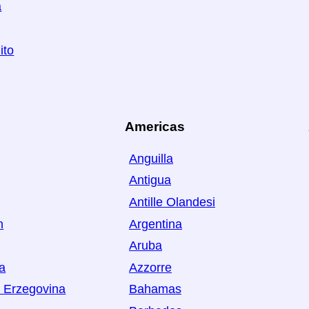
a
ito
Americas
Anguilla
Antigua
Antille Olandesi
n
Argentina
Aruba
ia
Azzorre
 Erzegovina
Bahamas