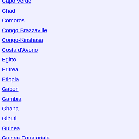
Capo Verde
Chad
Comoros
Congo-Brazzaville
Congo-Kinshasa
Costa d'Avorio
Egitto
Eritrea
Etiopia
Gabon
Gambia
Ghana
Gibuti
Guinea
Guinea Equatoriale