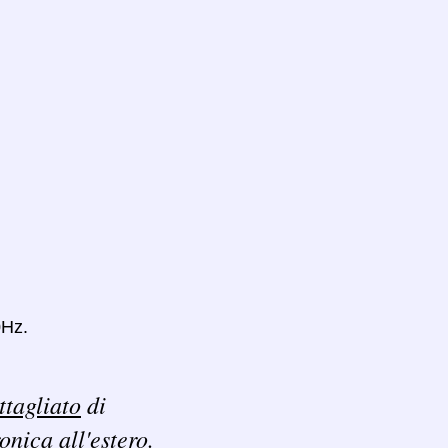
0Hz.
ttagliato
di
ronica all'estero.