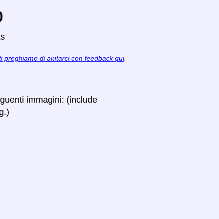
o
ts
ti preghiamo di aiutarci con feedback qui
.
seguenti immagini: (include
g.)