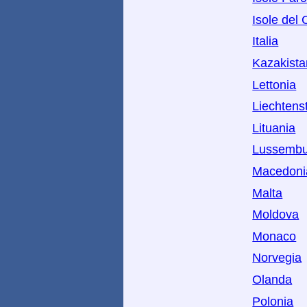
Isole del
Italia
Kazakista
Lettonia
Liechtens
Lituania
Lussembu
Macedoni
Malta
Moldova
Monaco
Norvegia
Olanda
Polonia