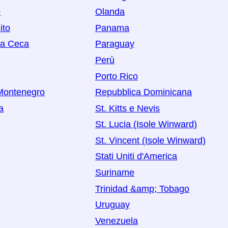
o
Olanda
ito
Panama
ca Ceca
Paraguay
Perù
Porto Rico
Montenegro
Repubblica Dominicana
a
St. Kitts e Nevis
St. Lucia (Isole Winward)
St. Vincent (Isole Winward)
Stati Uniti d'America
Suriname
Trinidad &amp; Tobago
Uruguay
Venezuela