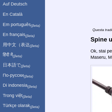
Auf Deutsch
En Català
Em português
(βeta)
Questa tradu
En français
(βeta)
Spine u
用中文（表达
(βeta)
Ok, stai p
हिंदी में
(βeta)
Maseru, Mo
日本語で
(βeta)
По-русски
(βeta)
Di indonesia
(βeta)
Trong việt
(βeta)
Türkçe olarak
(βeta)