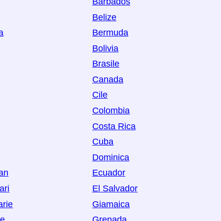
Barbados
Belize
a
Bermuda
Bolivia
Brasile
Canada
Cile
Colombia
Costa Rica
Cuba
Dominica
Man
Ecuador
ari
El Salvador
arie
Giamaica
oe
Grenada