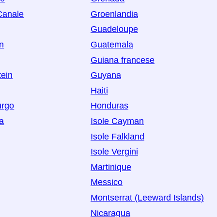
 Canale
Groenlandia
Guadeloupe
n
Guatemala
Guiana francese
tein
Guyana
Haiti
rgo
Honduras
a
Isole Cayman
Isole Falkland
Isole Vergini
Martinique
Messico
Montserrat (Leeward Islands)
Nicaragua