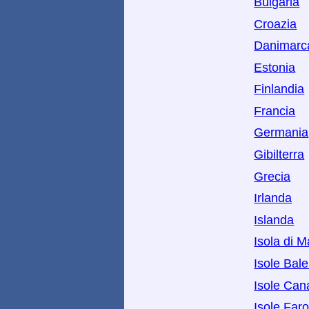
Bulgaria
Croazia
Danimarc
Estonia
Finlandia
Francia
Germania
Gibilterra
Grecia
Irlanda
Islanda
Isola di 
Isole Bale
Isole Can
Isole Far