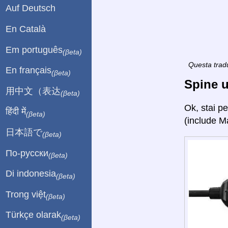
Auf Deutsch
En Català
Em português
(βeta)
Questa tradu
En français
(βeta)
Spine u
用中文（表达
(βeta)
Ok, stai p
हिंदी में
(βeta)
(include M
日本語で
(βeta)
По-русски
(βeta)
Di indonesia
(βeta)
Trong việt
(βeta)
Türkçe olarak
(βeta)