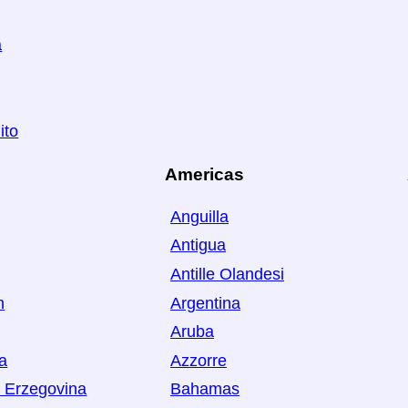
a
ito
Americas
Anguilla
Antigua
Antille Olandesi
n
Argentina
Aruba
ia
Azzorre
 Erzegovina
Bahamas