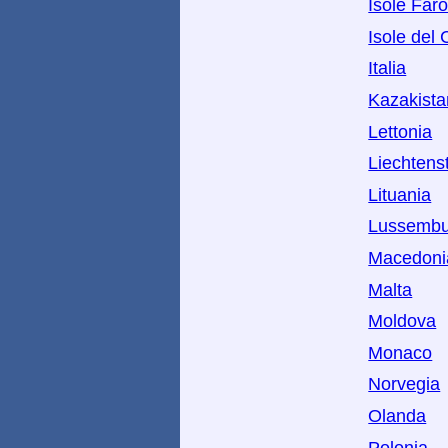
Isole Far
Isole del
Italia
Kazakista
Lettonia
Liechtens
Lituania
Lussembu
Macedoni
Malta
Moldova
Monaco
Norvegia
Olanda
Polonia