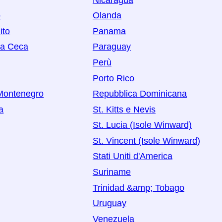
o
Olanda
ito
Panama
ca Ceca
Paraguay
Perù
Porto Rico
Montenegro
Repubblica Dominicana
a
St. Kitts e Nevis
St. Lucia (Isole Winward)
St. Vincent (Isole Winward)
Stati Uniti d'America
Suriname
Trinidad &amp; Tobago
Uruguay
Venezuela