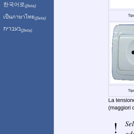
한국어로
(βeta)
Tip
เป็นภาษาไทย
(βeta)
בעברית
(βeta)
Tip
La tension
(maggiori d
Sel
ada