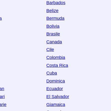
Barbados
Belize
a
Bermuda
Bolivia
Brasile
Canada
Cile
Colombia
Costa Rica
Cuba
Dominica
Man
Ecuador
ari
El Salvador
arie
Giamaica