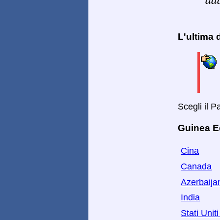
L'ultima
Scegli il 
Guinea Eq
Cina
Canada
Azerbaija
India
Stati Unit