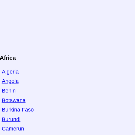
Africa
Algeria
Angola
Benin
Botswana
Burkina Faso
Burundi
Camerun