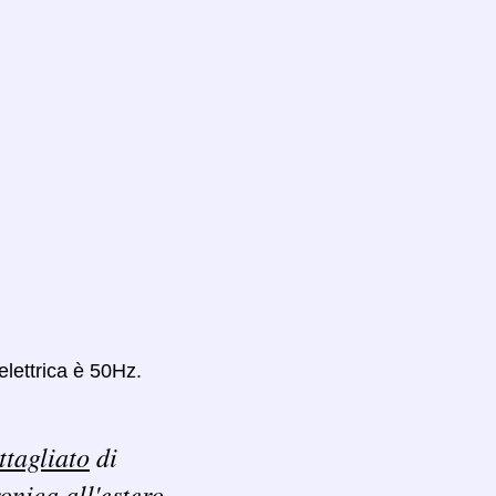
elettrica è 50Hz.
ttagliato
di
ronica all'estero.