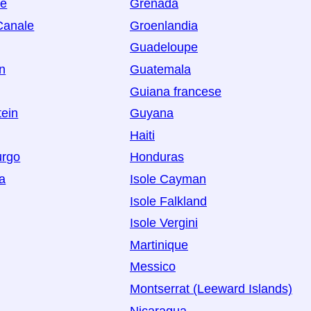
oe
Grenada
 Canale
Groenlandia
Guadeloupe
n
Guatemala
Guiana francese
tein
Guyana
Haiti
rgo
Honduras
a
Isole Cayman
Isole Falkland
Isole Vergini
Martinique
Messico
Montserrat (Leeward Islands)
Nicaragua