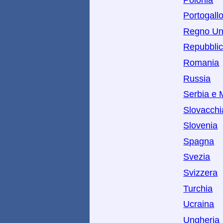
Portogall
Regno Un
Repubbli
Romania
Russia
Serbia e 
Slovacchi
Slovenia
Spagna
Svezia
Svizzera
Turchia
Ucraina
Ungheria