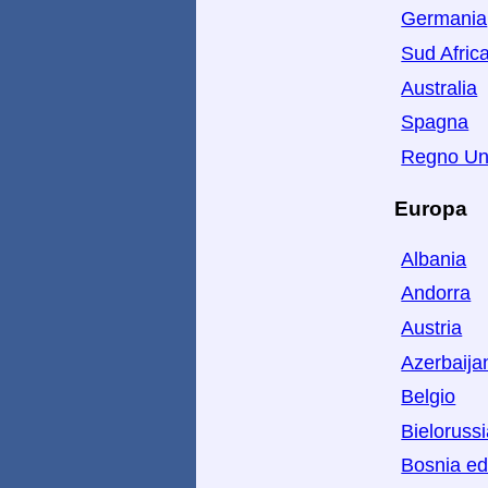
Germania
Sud Afric
Australia
Spagna
Regno Un
Europa
Albania
Andorra
Austria
Azerbaija
Belgio
Bieloruss
Bosnia ed