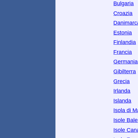
Bulgaria
Croazia
Danimarc
Estonia
Finlandia
Francia
Germania
Gibilterra
Grecia
Irlanda
Islanda
Isola di 
Isole Bale
Isole Can