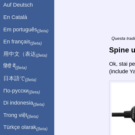
Auf Deutsch
En Català
Em português
(βeta)
Questa tradu
En français
(βeta)
Spine u
用中文（表达
(βeta)
Ok, stai p
हिंदी में
(βeta)
(include Y
日本語で
(βeta)
По-русски
(βeta)
Di indonesia
(βeta)
Trong việt
(βeta)
Türkçe olarak
(βeta)