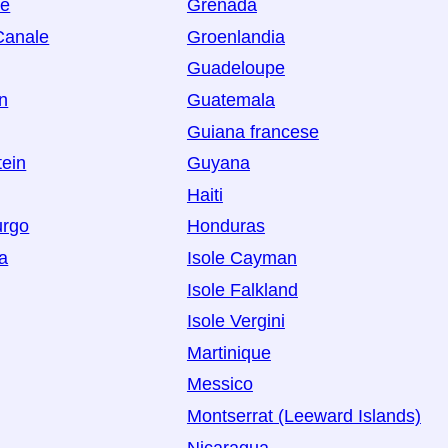
oe
Grenada
 Canale
Groenlandia
Guadeloupe
n
Guatemala
Guiana francese
tein
Guyana
Haiti
rgo
Honduras
a
Isole Cayman
Isole Falkland
Isole Vergini
Martinique
Messico
Montserrat (Leeward Islands)
Nicaragua