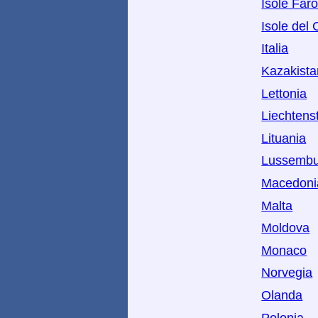
Isole Far
Isole del
Italia
Kazakista
Lettonia
Liechtens
Lituania
Lussembu
Macedoni
Malta
Moldova
Monaco
Norvegia
Olanda
Polonia