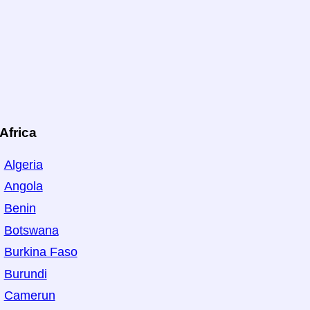
Africa
Algeria
Angola
Benin
Botswana
Burkina Faso
Burundi
Camerun