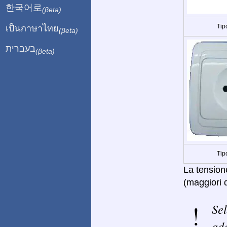
한국어로
(βeta)
Tip
เป็นภาษาไทย
(βeta)
בעברית
(βeta)
Tip
La tensione
(maggiori d
Sel
ada