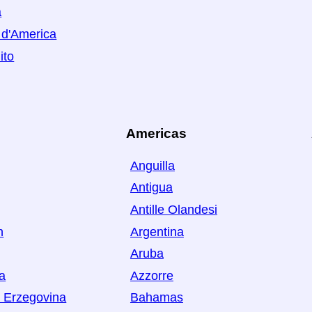
a
i d'America
ito
Americas
Anguilla
Antigua
Antille Olandesi
n
Argentina
Aruba
ia
Azzorre
 Erzegovina
Bahamas