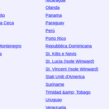
o
Olanda
ito
Panama
ca Ceca
Paraguay
Perù
Porto Rico
Montenegro
Repubblica Dominicana
a
St. Kitts e Nevis
St. Lucia (Isole Winward)
St. Vincent (Isole Winward)
Stati Uniti d'America
Suriname
Trinidad &amp; Tobago
Uruguay
Venezuela