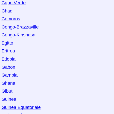
Capo Verde
Chad
Comoros
Congo-Brazzaville
Congo-Kinshasa
Egitto
Eritrea
Etiopia
Gabon
Gambia
Ghana
Gibuti
Guinea
Guinea Equatoriale