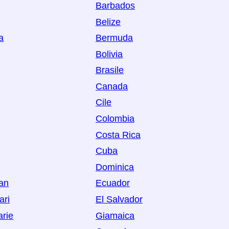
Barbados
Belize
a
Bermuda
Bolivia
Brasile
Canada
Cile
Colombia
Costa Rica
Cuba
Dominica
Man
Ecuador
ari
El Salvador
arie
Giamaica