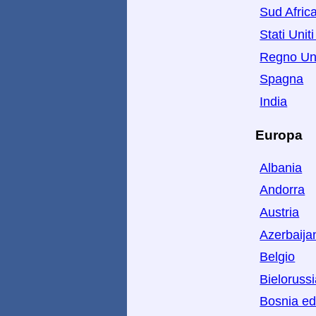
Sud Afric
Stati Unit
Regno Un
Spagna
India
Europa
Albania
Andorra
Austria
Azerbaija
Belgio
Bieloruss
Bosnia ed