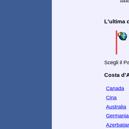
L'ultima
Scegli il 
Costa d'A
Canada
Cina
Australia
Germania
Azerbaija