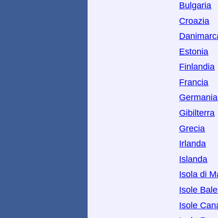
Bulgaria
Croazia
Danimarc
Estonia
Finlandia
Francia
Germania
Gibilterra
Grecia
Irlanda
Islanda
Isola di 
Isole Bale
Isole Can