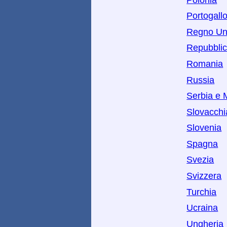
Portogall
Regno Un
Repubbli
Romania
Russia
Serbia e 
Slovacchi
Slovenia
Spagna
Svezia
Svizzera
Turchia
Ucraina
Ungheria