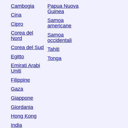
Cambogia
Papua Nuova
Guinea
Cina
Samoa
Cipro
americane
Corea del
Samoa
Nord
occidentali
Corea del Sud
Tahiti
Egitto
Tonga
Emirati Arabi
Uniti
Filippine
Gaza
Giappone
Giordania
Hong Kong
India