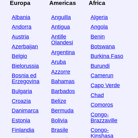
Europa
Americas
Africa
Albania
Anguilla
Algeria
Andorra
Antigua
Angola
Austria
Antille
Benin
Olandesi
Azerbaijan
Botswana
Argentina
Belgio
Burkina Faso
Aruba
Bielorussia
Burundi
Azzorre
Bosnia ed
Camerun
Erzegovina
Bahamas
Capo Verde
Bulgaria
Barbados
Chad
Croazia
Belize
Comoros
Danimarca
Bermuda
Congo-
Estonia
Bolivia
Brazzaville
Finlandia
Brasile
Congo-
Kinshasa