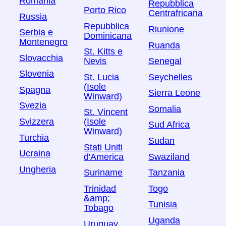
Romania
Repubblica
Porto Rico
Centrafricana
Russia
Repubblica
Riunione
Serbia e
Dominicana
Montenegro
Ruanda
St. Kitts e
Slovacchia
Nevis
Senegal
Slovenia
St. Lucia
Seychelles
(Isole
Spagna
Sierra Leone
Winward)
Svezia
Somalia
St. Vincent
Svizzera
(Isole
Sud Africa
Winward)
Turchia
Sudan
Stati Uniti
Ucraina
Swaziland
d'America
Ungheria
Tanzania
Suriname
Togo
Trinidad
&amp;
Tunisia
Tobago
Uganda
Uruguay