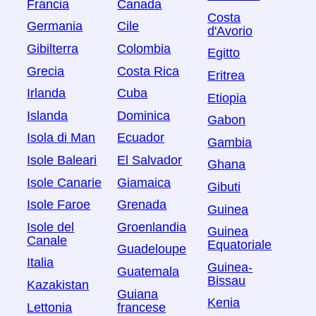
Francia
Canada
Costa
Germania
Cile
d'Avorio
Gibilterra
Colombia
Egitto
Grecia
Costa Rica
Eritrea
Irlanda
Cuba
Etiopia
Islanda
Dominica
Gabon
Isola di Man
Ecuador
Gambia
Isole Baleari
El Salvador
Ghana
Isole Canarie
Giamaica
Gibuti
Isole Faroe
Grenada
Guinea
Isole del
Groenlandia
Guinea
Canale
Equatoriale
Guadeloupe
Italia
Guinea-
Guatemala
Bissau
Kazakistan
Guiana
Kenia
Lettonia
francese