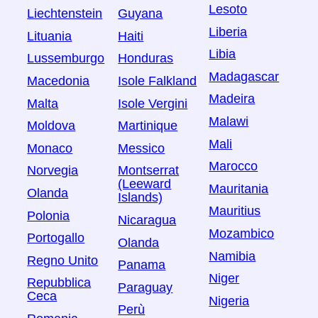
Lesoto
Liechtenstein
Guyana
Liberia
Lituania
Haiti
Libia
Lussemburgo
Honduras
Madagascar
Macedonia
Isole Falkland
Madeira
Malta
Isole Vergini
Malawi
Moldova
Martinique
Mali
Monaco
Messico
Marocco
Norvegia
Montserrat
(Leeward
Mauritania
Olanda
Islands)
Mauritius
Polonia
Nicaragua
Mozambico
Portogallo
Olanda
Namibia
Regno Unito
Panama
Niger
Repubblica
Paraguay
Ceca
Nigeria
Perù