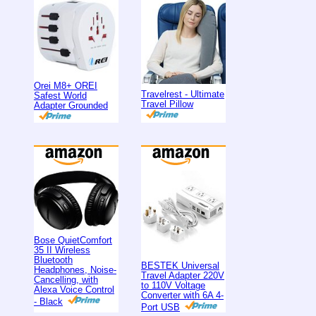
Orei M8+ OREI
Travelrest - Ultimate
Safest World
Travel Pillow
Adapter Grounded
Bose QuietComfort
35 II Wireless
Bluetooth
BESTEK Universal
Headphones, Noise-
Travel Adapter 220V
Cancelling, with
to 110V Voltage
Alexa Voice Control
Converter with 6A 4-
- Black
Port USB