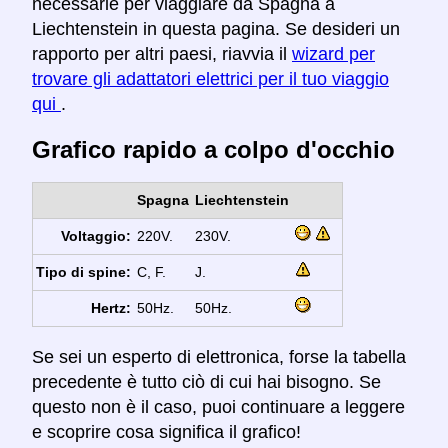
necessarie per viaggiare da Spagna a
Liechtenstein in questa pagina. Se desideri un
rapporto per altri paesi, riavvia il
wizard per
trovare gli adattatori elettrici per il tuo viaggio
qui
.
Grafico rapido a colpo d'occhio
Spagna
Liechtenstein
Voltaggio:
220V.
230V.
Tipo di spine:
C, F.
J.
Hertz:
50Hz.
50Hz.
Se sei un esperto di elettronica, forse la tabella
precedente è tutto ciò di cui hai bisogno. Se
questo non è il caso, puoi continuare a leggere
e scoprire cosa significa il grafico!