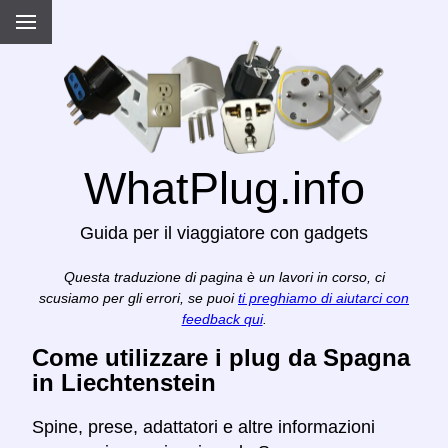
WhatPlug.info
Guida per il viaggiatore con gadgets
Questa traduzione di pagina è un lavori in corso, ci
scusiamo per gli errori, se puoi
ti preghiamo di aiutarci con
feedback qui
.
Come utilizzare i plug da Spagna
in Liechtenstein
Spine, prese, adattatori e altre informazioni