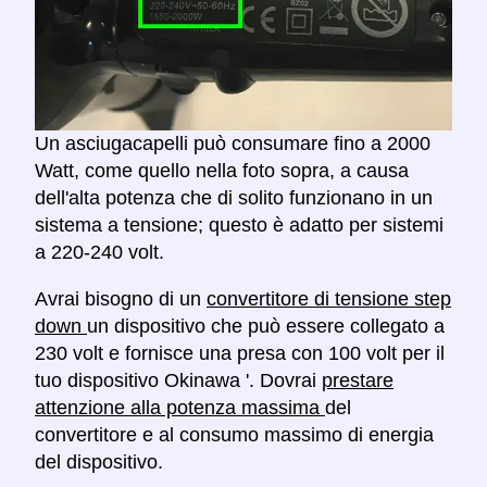
Un asciugacapelli può consumare fino a 2000
Watt, come quello nella foto sopra, a causa
dell'alta potenza che di solito funzionano in un
sistema a tensione; questo è adatto per sistemi
a 220-240 volt.
Avrai bisogno di un
convertitore di tensione step
down
un dispositivo che può essere collegato a
230 volt e fornisce una presa con 100 volt per il
tuo dispositivo Okinawa '. Dovrai
prestare
attenzione alla potenza massima
del
convertitore e al consumo massimo di energia
del dispositivo.