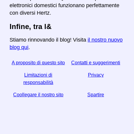
elettronici domestici funzionano perfettamente
con diversi Hertz.
Infine, tra l&
Stiamo rinnovando il blog! Visita
il nostro nuovo
blog qui
.
A proposito di questo sito
Contatti e suggerimenti
Limitazioni di
Privacy
responsabilità
Coollegare il nostro sito
Spartire
☆ Se trovi utile questo articolo, aiutaci condividendolo
sui social media,
Helps Anche un link dal tuo sito web ti aiuta.