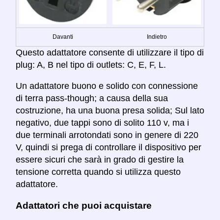
Davanti
Indietro
Questo adattatore consente di utilizzare il tipo di
plug: A, B nel tipo di outlets: C, E, F, L.
Un adattatore buono e solido con connessione
di terra pass-though; a causa della sua
costruzione, ha una buona presa solida; Sul lato
negativo, due tappi sono di solito 110 v, ma i
due terminali arrotondati sono in genere di 220
V, quindi si prega di controllare il dispositivo per
essere sicuri che sarà in grado di gestire la
tensione corretta quando si utilizza questo
adattatore.
Adattatori che puoi acquistare