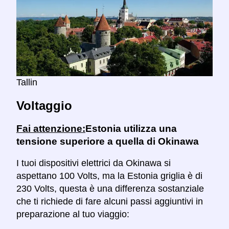
Tallin
Voltaggio
Fai attenzione:
Estonia utilizza una
tensione superiore a quella di Okinawa
I tuoi dispositivi elettrici da Okinawa si
aspettano 100 Volts, ma la Estonia griglia è di
230 Volts, questa è una differenza sostanziale
che ti richiede di fare alcuni passi aggiuntivi in
preparazione al tuo viaggio: