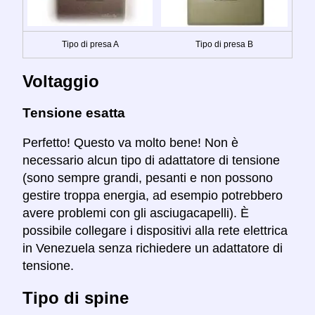
Tipo di presa A
Tipo di presa B
Voltaggio
Tensione esatta
Perfetto! Questo va molto bene! Non è
necessario alcun tipo di adattatore di tensione
(sono sempre grandi, pesanti e non possono
gestire troppa energia, ad esempio potrebbero
avere problemi con gli asciugacapelli). È
possibile collegare i dispositivi alla rete elettrica
in Venezuela senza richiedere un adattatore di
tensione.
Tipo di spine