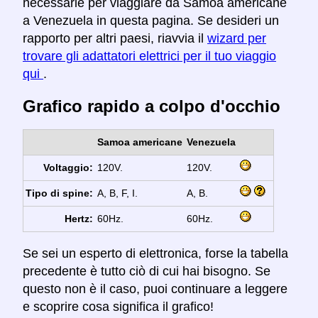
necessarie per viaggiare da Samoa americane
a Venezuela in questa pagina. Se desideri un
rapporto per altri paesi, riavvia il
wizard per
trovare gli adattatori elettrici per il tuo viaggio
qui
.
Grafico rapido a colpo d'occhio
Samoa americane
Venezuela
Voltaggio:
120V.
120V.
Tipo di spine:
A, B, F, I.
A, B.
Hertz:
60Hz.
60Hz.
Se sei un esperto di elettronica, forse la tabella
precedente è tutto ciò di cui hai bisogno. Se
questo non è il caso, puoi continuare a leggere
e scoprire cosa significa il grafico!