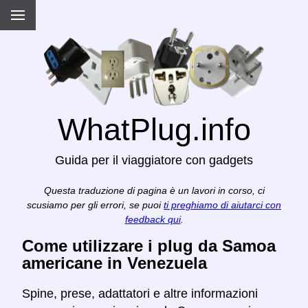
WhatPlug.info
Guida per il viaggiatore con gadgets
Questa traduzione di pagina è un lavori in corso, ci
scusiamo per gli errori, se puoi
ti preghiamo di aiutarci con
feedback qui
.
Come utilizzare i plug da Samoa
americane in Venezuela
Spine, prese, adattatori e altre informazioni