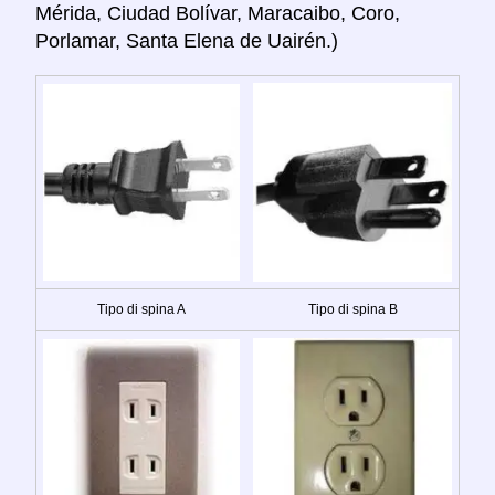
Mérida, Ciudad Bolívar, Maracaibo, Coro,
Porlamar, Santa Elena de Uairén.)
Tipo di spina A
Tipo di spina B