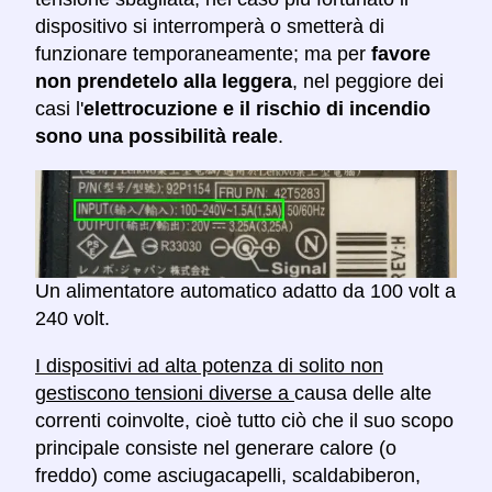
dispositivo si interromperà o smetterà di
funzionare temporaneamente; ma per
favore
non prendetelo alla leggera
, nel peggiore dei
casi l'
elettrocuzione e il rischio di incendio
sono una possibilità reale
.
Un alimentatore automatico adatto da 100 volt a
240 volt.
I dispositivi ad alta potenza di solito non
gestiscono tensioni diverse a
causa delle alte
correnti coinvolte, cioè tutto ciò che il suo scopo
principale consiste nel generare calore (o
freddo) come asciugacapelli, scaldabiberon,