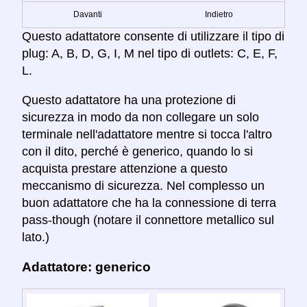
Davanti
Indietro
Questo adattatore consente di utilizzare il tipo di
plug: A, B, D, G, I, M nel tipo di outlets: C, E, F,
L.
Questo adattatore ha una protezione di
sicurezza in modo da non collegare un solo
terminale nell'adattatore mentre si tocca l'altro
con il dito, perché è generico, quando lo si
acquista prestare attenzione a questo
meccanismo di sicurezza. Nel complesso un
buon adattatore che ha la connessione di terra
pass-though (notare il connettore metallico sul
lato.)
Adattatore: generico