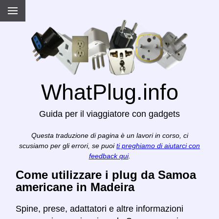
WhatPlug.info
Guida per il viaggiatore con gadgets
Questa traduzione di pagina è un lavori in corso, ci
scusiamo per gli errori, se puoi
ti preghiamo di aiutarci con
feedback qui
.
Come utilizzare i plug da Samoa
americane in Madeira
Spine, prese, adattatori e altre informazioni