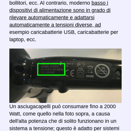
bollitori, ecc. Al contrario, moderno
basso i
dispositivi di alimentazione sono in grado di
rilevare automaticamente e adattarsi
automaticamente a tensioni diverse, ad
esempio caricabatterie USB, caricabatterie per
laptop, ecc.
Un asciugacapelli può consumare fino a 2000
Watt, come quello nella foto sopra, a causa
dell'alta potenza che di solito funzionano in un
sistema a tensione; questo è adatto per sistemi