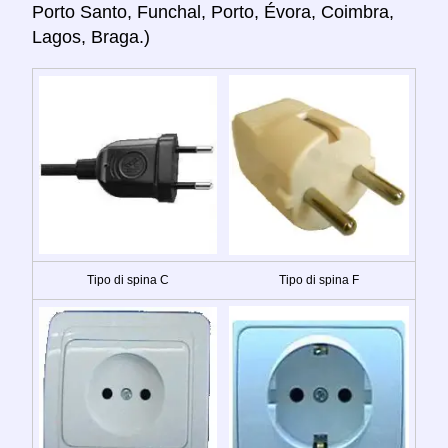
Porto Santo, Funchal, Porto, Évora, Coimbra,
Lagos, Braga.)
Tipo di spina C
Tipo di spina F