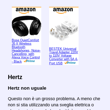
Bose QuietComfort
35 II Wireless
Bluetooth
BESTEK Universal
Headphones, Noise-
Travel Adapter 220V
Cancelling, with
to 110V Voltage
Alexa Voice Control
Converter with 6A 4-
- Black
Port USB
Hertz
Hertz non uguale
Questo non è un grosso problema. A meno che
non si stia utilizzando una sveglia elettrica o