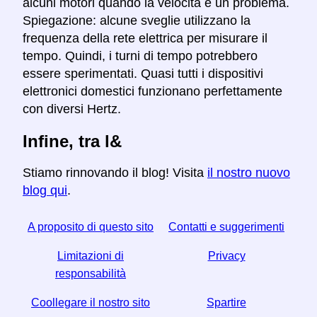
alcuni motori quando la velocità è un problema.
Spiegazione: alcune sveglie utilizzano la
frequenza della rete elettrica per misurare il
tempo. Quindi, i turni di tempo potrebbero
essere sperimentati. Quasi tutti i dispositivi
elettronici domestici funzionano perfettamente
con diversi Hertz.
Infine, tra l&
Stiamo rinnovando il blog! Visita
il nostro nuovo
blog qui
.
A proposito di questo sito
Contatti e suggerimenti
Limitazioni di
Privacy
responsabilità
Coollegare il nostro sito
Spartire