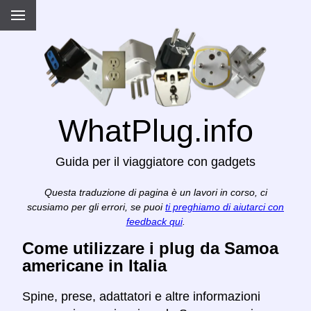
WhatPlug.info
Guida per il viaggiatore con gadgets
Questa traduzione di pagina è un lavori in corso, ci
scusiamo per gli errori, se puoi
ti preghiamo di aiutarci con
feedback qui
.
Come utilizzare i plug da Samoa
americane in Italia
Spine, prese, adattatori e altre informazioni