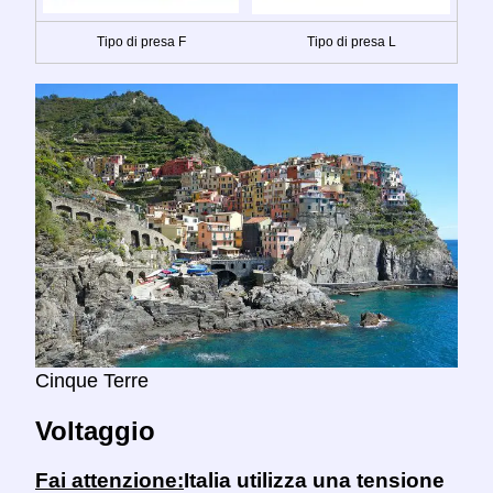
Tipo di presa F
Tipo di presa L
Cinque Terre
Voltaggio
Fai attenzione:
Italia utilizza una tensione