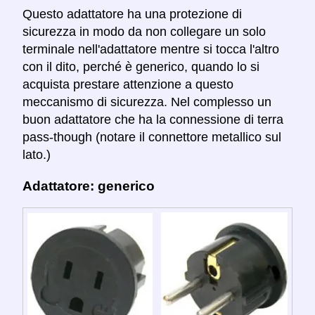
Questo adattatore ha una protezione di
sicurezza in modo da non collegare un solo
terminale nell'adattatore mentre si tocca l'altro
con il dito, perché è generico, quando lo si
acquista prestare attenzione a questo
meccanismo di sicurezza. Nel complesso un
buon adattatore che ha la connessione di terra
pass-though (notare il connettore metallico sul
lato.)
Adattatore: generico