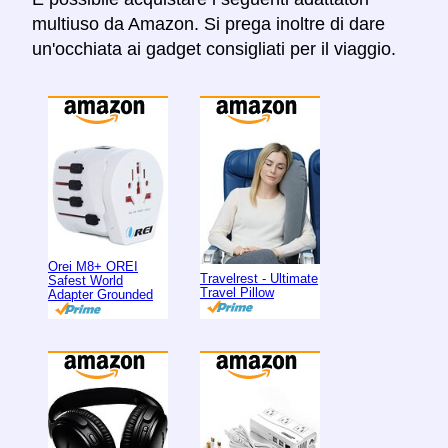
multiuso da Amazon. Si prega inoltre di dare
un'occhiata ai gadget consigliati per il viaggio.
Orei M8+ OREI
Travelrest - Ultimate
Safest World
Travel Pillow
Adapter Grounded