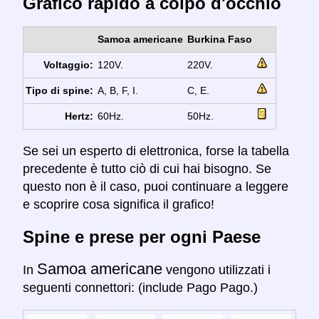
Grafico rapido a colpo d'occhio
Samoa americane
Burkina Faso
Voltaggio:
120V.
220V.
Tipo di spine:
A, B, F, I.
C, E.
Hertz:
60Hz.
50Hz.
Se sei un esperto di elettronica, forse la tabella
precedente è tutto ciò di cui hai bisogno. Se
questo non è il caso, puoi continuare a leggere
e scoprire cosa significa il grafico!
Spine e prese per ogni Paese
Samoa americane
In
vengono utilizzati i
seguenti connettori: (include Pago Pago.)