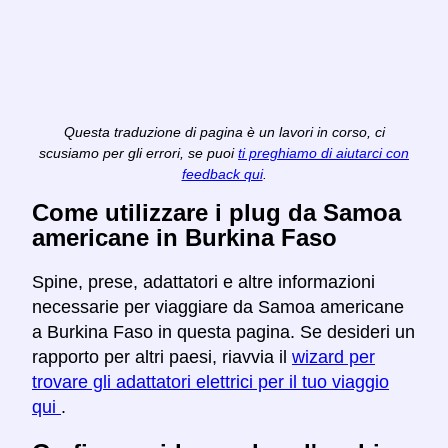
Questa traduzione di pagina è un lavori in corso, ci
scusiamo per gli errori, se puoi
ti preghiamo di aiutarci con
feedback qui
.
Come utilizzare i plug da Samoa
americane in Burkina Faso
Spine, prese, adattatori e altre informazioni
necessarie per viaggiare da Samoa americane
a Burkina Faso in questa pagina. Se desideri un
rapporto per altri paesi, riavvia il
wizard per
trovare gli adattatori elettrici per il tuo viaggio
qui
.