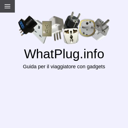
WhatPlug.info
Guida per il viaggiatore con gadgets