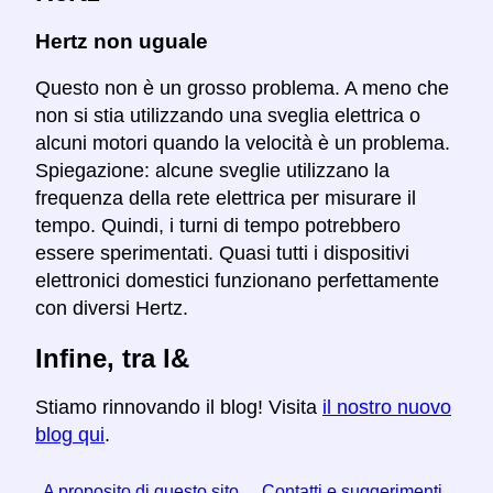
Hertz non uguale
Questo non è un grosso problema. A meno che
non si stia utilizzando una sveglia elettrica o
alcuni motori quando la velocità è un problema.
Spiegazione: alcune sveglie utilizzano la
frequenza della rete elettrica per misurare il
tempo. Quindi, i turni di tempo potrebbero
essere sperimentati. Quasi tutti i dispositivi
elettronici domestici funzionano perfettamente
con diversi Hertz.
Infine, tra l&
Stiamo rinnovando il blog! Visita
il nostro nuovo
blog qui
.
A proposito di questo sito
Contatti e suggerimenti