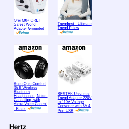
Orei M8+ OREI
Travelrest - Ultimate
Safest World
Travel Pillow
Adapter Grounded
Bose QuietComfort
35 II Wireless
Bluetooth
BESTEK Universal
Headphones, Noise-
Travel Adapter 220V
Cancelling, with
to 110V Voltage
Alexa Voice Control
Converter with 6A 4-
- Black
Port USB
Hertz