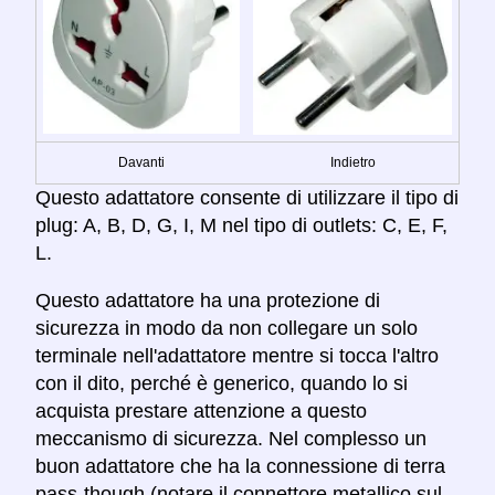
Davanti
Indietro
Questo adattatore consente di utilizzare il tipo di
plug: A, B, D, G, I, M nel tipo di outlets: C, E, F,
L.
Questo adattatore ha una protezione di
sicurezza in modo da non collegare un solo
terminale nell'adattatore mentre si tocca l'altro
con il dito, perché è generico, quando lo si
acquista prestare attenzione a questo
meccanismo di sicurezza. Nel complesso un
buon adattatore che ha la connessione di terra
pass-though (notare il connettore metallico sul