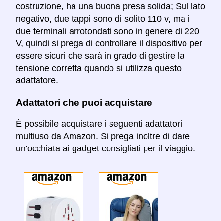
costruzione, ha una buona presa solida; Sul lato
negativo, due tappi sono di solito 110 v, ma i
due terminali arrotondati sono in genere di 220
V, quindi si prega di controllare il dispositivo per
essere sicuri che sarà in grado di gestire la
tensione corretta quando si utilizza questo
adattatore.
Adattatori che puoi acquistare
È possibile acquistare i seguenti adattatori
multiuso da Amazon. Si prega inoltre di dare
un'occhiata ai gadget consigliati per il viaggio.