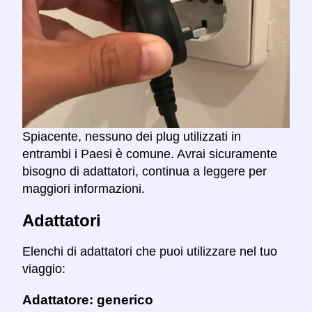
Spiacente, nessuno dei plug utilizzati in
entrambi i Paesi è comune. Avrai sicuramente
bisogno di adattatori, continua a leggere per
maggiori informazioni.
Adattatori
Elenchi di adattatori che puoi utilizzare nel tuo
viaggio:
Adattatore: generico