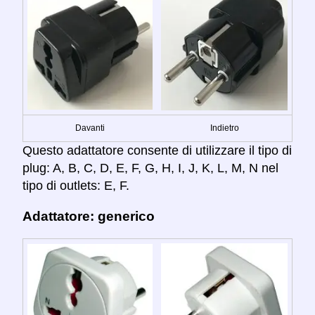
Davanti
Indietro
Questo adattatore consente di utilizzare il tipo di
plug: A, B, C, D, E, F, G, H, I, J, K, L, M, N nel
tipo di outlets: E, F.
Adattatore: generico