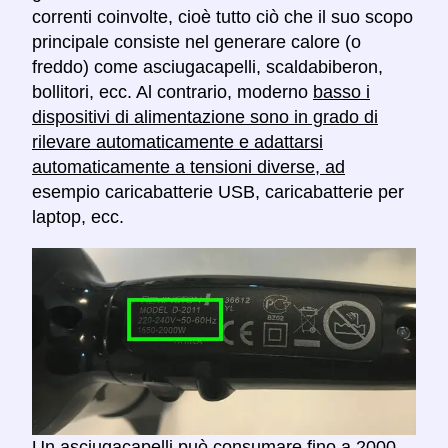
correnti coinvolte, cioè tutto ciò che il suo scopo
principale consiste nel generare calore (o
freddo) come asciugacapelli, scaldabiberon,
bollitori, ecc. Al contrario, moderno
basso i
dispositivi di alimentazione sono in grado di
rilevare automaticamente e adattarsi
automaticamente a tensioni diverse, ad
esempio caricabatterie USB, caricabatterie per
laptop, ecc.
Un asciugacapelli può consumare fino a 2000