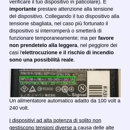
verificare il tuo dispositivo in paticolare). È
importante
prestare attenzione alla tensione
del dispositivo. Collegando il tuo dispositivo alla
tensione sbagliata, nel caso più fortunato il
dispositivo si interromperà o smetterà di
funzionare temporaneamente; ma per
favore
non prendetelo alla leggera
, nel peggiore dei
casi l'
elettrocuzione e il rischio di incendio
sono una possibilità reale
.
Un alimentatore automatico adatto da 100 volt a
240 volt.
I dispositivi ad alta potenza di solito non
gestiscono tensioni diverse a
causa delle alte