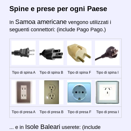
Spine e prese per ogni Paese
Samoa americane
In
vengono utilizzati i
seguenti connettori: (include Pago Pago.)
Tipo di spina A
Tipo di spina B
Tipo di spina F
Tipo di spina I
Tipo di presa A
Tipo di presa B
Tipo di presa F
Tipo di presa I
Isole Baleari
... e in
userete: (include