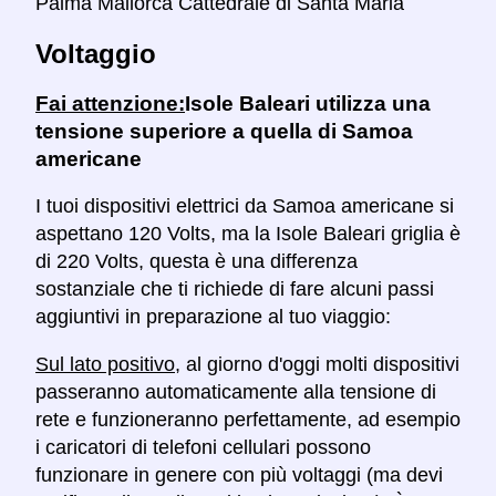
Palma Mallorca Cattedrale di Santa Maria
Voltaggio
Fai attenzione:
Isole Baleari utilizza una
tensione superiore a quella di Samoa
americane
I tuoi dispositivi elettrici da Samoa americane si
aspettano 120 Volts, ma la Isole Baleari griglia è
di 220 Volts, questa è una differenza
sostanziale che ti richiede di fare alcuni passi
aggiuntivi in preparazione al tuo viaggio:
Sul lato positivo
, al giorno d'oggi molti dispositivi
passeranno automaticamente alla tensione di
rete e funzioneranno perfettamente, ad esempio
i caricatori di telefoni cellulari possono
funzionare in genere con più voltaggi (ma devi