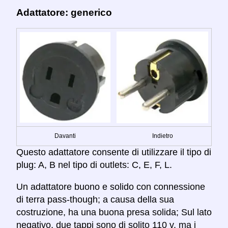
Adattatore: generico
Davanti
Indietro
Questo adattatore consente di utilizzare il tipo di
plug: A, B nel tipo di outlets: C, E, F, L.
Un adattatore buono e solido con connessione
di terra pass-though; a causa della sua
costruzione, ha una buona presa solida; Sul lato
negativo, due tappi sono di solito 110 v, ma i