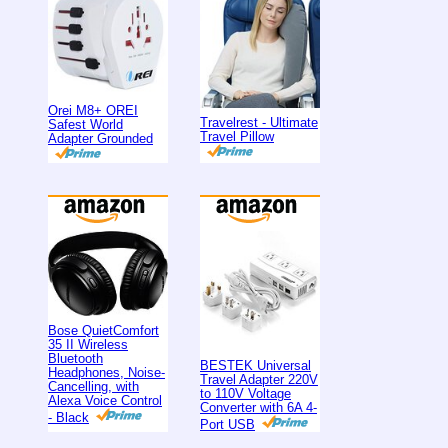
Orei M8+ OREI
Travelrest - Ultimate
Safest World
Travel Pillow
Adapter Grounded
Bose QuietComfort
35 II Wireless
Bluetooth
BESTEK Universal
Headphones, Noise-
Travel Adapter 220V
Cancelling, with
to 110V Voltage
Alexa Voice Control
Converter with 6A 4-
- Black
Port USB