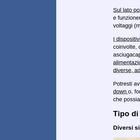
Sul lato po
e funzioner
voltaggi (m
I dispositi
coinvolte, 
asciugacape
alimentazi
diverse, a
Potresti a
down
o, f
che possi
Tipo di
Diversi s