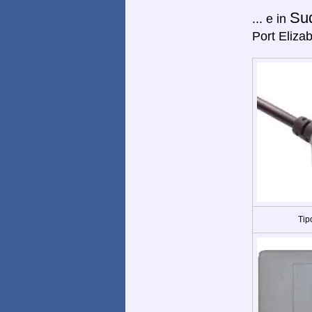
Sud
... e in
Port Eliza
Tip