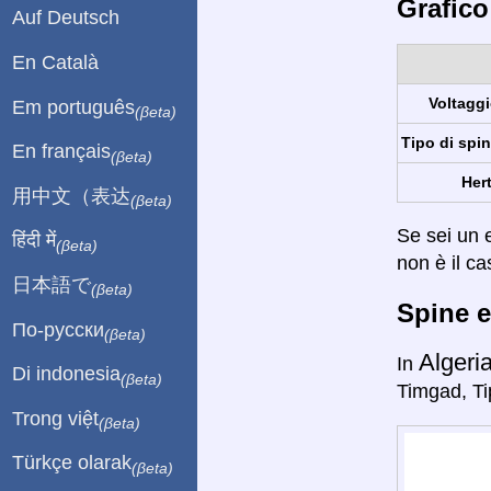
Grafico
Auf Deutsch
En Català
Voltaggi
Em português
(βeta)
Tipo di spin
En français
(βeta)
Hert
用中文（表达
(βeta)
Se sei un e
हिंदी में
(βeta)
non è il ca
日本語で
(βeta)
Spine e
По-русски
(βeta)
Algeri
In
Di indonesia
(βeta)
Timgad, Ti
Trong việt
(βeta)
Türkçe olarak
(βeta)