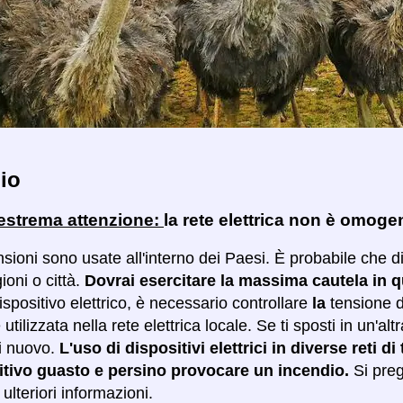
io
 estrema attenzione:
la rete elettrica non è omog
sioni sono usate all'interno dei Paesi. È probabile che d
ioni o città.
Dovrai esercitare la massima cautela in 
ispositivo elettrico, è necessario controllare
la
tensione d
 utilizzata nella rete elettrica locale. Se ti sposti in un'alt
i nuovo.
L'uso di dispositivi elettrici in diverse reti 
itivo guasto e persino provocare un incendio.
Si preg
ulteriori informazioni.