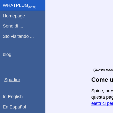
WHATPLUG
(ΒETA)
Homepage
Sono di ...
Sto visitando ...
blog
Questa tradu
Come ut
Spartire
Spine, pres
In English
questa pagi
elettrici pe
En Español