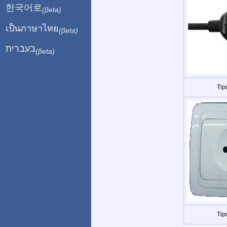
한국어로
(βeta)
เป็นภาษาไทย
(βeta)
בעברית
(βeta)
Tip
Tip