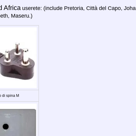
 Africa
userete: (include Pretoria, Città del Capo, Jo
beth, Maseru.)
o di spina M