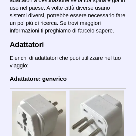
adattatori a destinazione se la tua spina è già in
uso nel paese. A volte città diverse usano
sistemi diversi, potrebbe essere necessario fare
un po' più di ricerca. Se trovi maggiori
informazioni ti preghiamo di farcelo sapere.
Adattatori
Elenchi di adattatori che puoi utilizzare nel tuo
viaggio:
Adattatore: generico