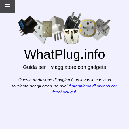
WhatPlug.info
Guida per il viaggiatore con gadgets
Questa traduzione di pagina è un lavori in corso, ci
scusiamo per gli errori, se puoi
ti preghiamo di aiutarci con
feedback qui
.