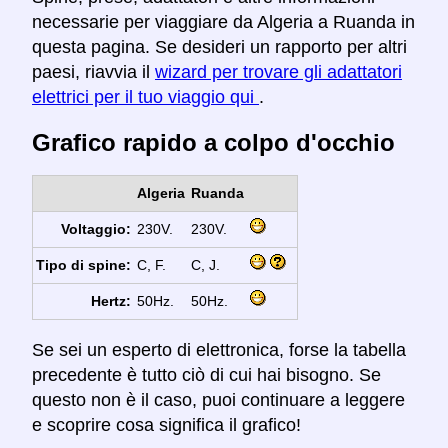
necessarie per viaggiare da Algeria a Ruanda in
questa pagina. Se desideri un rapporto per altri
paesi, riavvia il
wizard per trovare gli adattatori
elettrici per il tuo viaggio qui
.
Grafico rapido a colpo d'occhio
Algeria
Ruanda
Voltaggio:
230V.
230V.
Tipo di spine:
C, F.
C, J.
Hertz:
50Hz.
50Hz.
Se sei un esperto di elettronica, forse la tabella
precedente è tutto ciò di cui hai bisogno. Se
questo non è il caso, puoi continuare a leggere
e scoprire cosa significa il grafico!