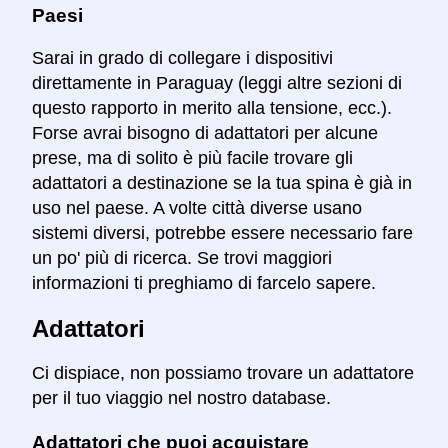
Paesi
Sarai in grado di collegare i dispositivi
direttamente in Paraguay (leggi altre sezioni di
questo rapporto in merito alla tensione, ecc.).
Forse avrai bisogno di adattatori per alcune
prese, ma di solito è più facile trovare gli
adattatori a destinazione se la tua spina è già in
uso nel paese. A volte città diverse usano
sistemi diversi, potrebbe essere necessario fare
un po' più di ricerca. Se trovi maggiori
informazioni ti preghiamo di farcelo sapere.
Adattatori
Ci dispiace, non possiamo trovare un adattatore
per il tuo viaggio nel nostro database.
Adattatori che puoi acquistare