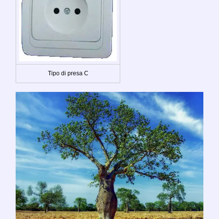
Tipo di presa C