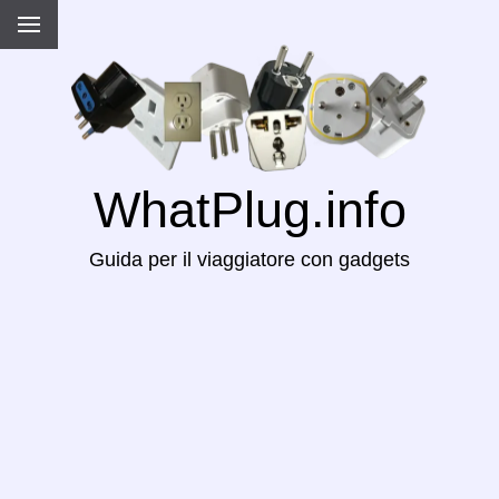
WhatPlug.info
Guida per il viaggiatore con gadgets