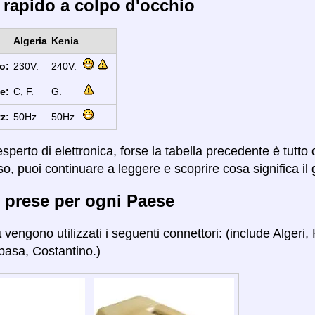
 rapido a colpo d'occhio
Algeria
Kenia
o:
230V.
240V.
e:
C, F.
G.
z:
50Hz.
50Hz.
sperto di elettronica, forse la tabella precedente è tutto
so, puoi continuare a leggere e scoprire cosa significa il 
 prese per ogni Paese
a
vengono utilizzati i seguenti connettori: (include Alger
pasa, Costantino.)