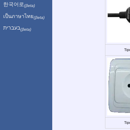
한국어로
(βeta)
เป็นภาษาไทย
(βeta)
בעברית
(βeta)
Tip
Tip