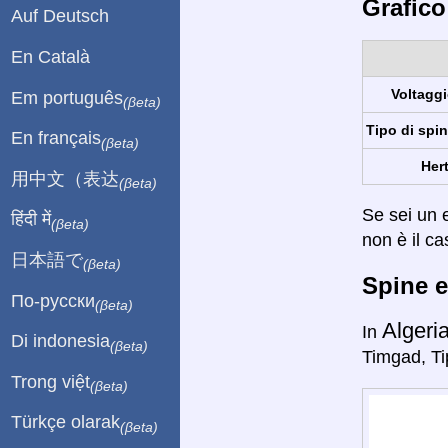
Grafico
Auf Deutsch
En Català
Voltaggi
Em português
(βeta)
Tipo di spin
En français
(βeta)
Hert
用中文（表达
(βeta)
Se sei un e
हिंदी में
(βeta)
non è il ca
日本語で
(βeta)
Spine e
По-русски
(βeta)
Algeri
In
Di indonesia
(βeta)
Timgad, Ti
Trong việt
(βeta)
Türkçe olarak
(βeta)