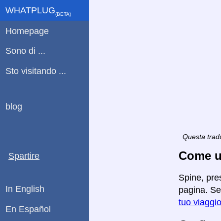
WHATPLUG
(ΒETA)
Homepage
Sono di ...
Sto visitando ...
blog
Questa tradu
Come ut
Spartire
Spine, pres
In English
pagina. Se 
tuo viaggi
En Español