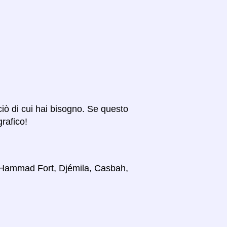
 ciò di cui hai bisogno. Se questo
grafico!
i, Hammad Fort, Djémila, Casbah,