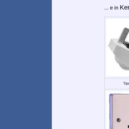
Ke
... e in
Tip