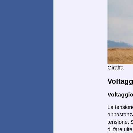
Giraffa
Voltagg
Voltaggio
La tensione
abbastanza 
tensione. 
di fare ulte