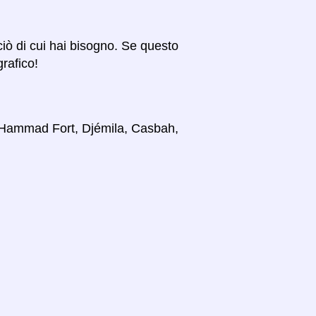
 ciò di cui hai bisogno. Se questo
grafico!
i, Hammad Fort, Djémila, Casbah,