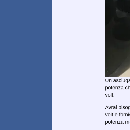
Un asciuga
potenza ch
volt.
Avrai biso
volt e forn
potenza 