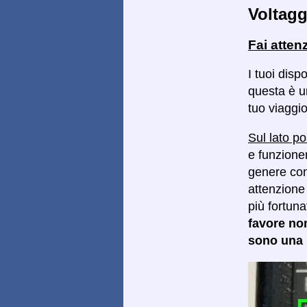
Voltagg
Fai atten
I tuoi disp
questa è un
tuo viaggio
Sul lato po
e funzioner
genere con 
attenzione 
più fortun
favore no
sono una p