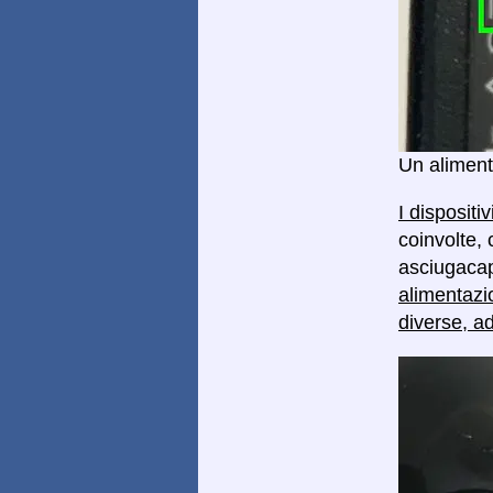
Un aliment
I dispositi
coinvolte, 
asciugacape
alimentazi
diverse, a