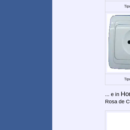
Tip
Tip
Ho
... e in
Rosa de C