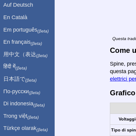
Auf Deutsch
En Català
Em português
(βeta)
Questa tradu
En français
(βeta)
Come ut
用中文（表达
(βeta)
Spine, pre
हिंदी में
(βeta)
questa pagi
日本語で
elettrici pe
(βeta)
По-русски
Grafico
(βeta)
Di indonesia
(βeta)
Trong việt
(βeta)
Voltaggi
Türkçe olarak
(βeta)
Tipo di spin