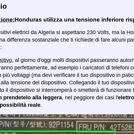
io
zione:
Honduras utilizza una tensione inferiore ris
ositivi elettrici da Algeria si aspettano 230 Volts, ma la H
a differenza sostanziale che ti richiede di fare alcuni pa
:
sitivo
, al giorno d'oggi molti dispositivi passeranno auto
anno perfettamente, ad esempio i caricatori di telefoni c
più voltaggi (ma devi verificare il tuo dispositivo in pati
alla tensione del dispositivo. Collegando il tuo dispositiv
ato il dispositivo si interromperà o smetterà di funzion
n prendetelo alla leggera
, nel peggiore dei casi l'
elettr
ossibilità reale
.