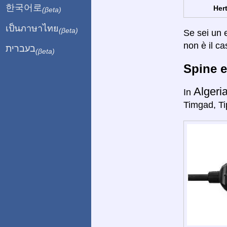
한국어로
Hert
(βeta)
เป็นภาษาไทย
(βeta)
Se sei un e
non è il ca
בעברית
(βeta)
Spine e
Algeri
In
Timgad, Ti