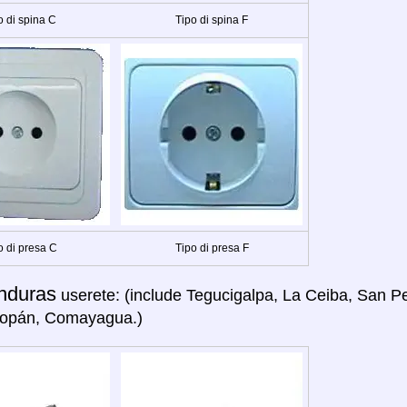
o di spina C
Tipo di spina F
o di presa C
Tipo di presa F
nduras
userete: (include Tegucigalpa, La Ceiba, San Ped
opán, Comayagua.)