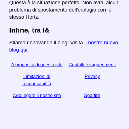
Questa è la situazione perfetta. Non avrai alcun
problema di spostamento dell'orologio con lo
stesso Hertz.
Infine, tra l&
Stiamo rinnovando il blog! Visita
il nostro nuovo
blog qui
.
A proposito di questo sito
Contatti e suggerimenti
Limitazioni di
Privacy
responsabilità
Coollegare il nostro sito
Spartire
☆ Se trovi utile questo articolo, aiutaci condividendolo
sui social media,
Helps Anche un link dal tuo sito web ti aiuta.