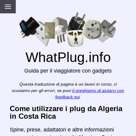
WhatPlug.info
Guida per il viaggiatore con gadgets
Questa traduzione di pagina è un lavori in corso, ci
scusiamo per gli errori, se puoi
ti preghiamo di aiutarci con
feedback qui
.
Come utilizzare i plug da Algeria
in Costa Rica
Spine, prese, adattatori e altre informazioni