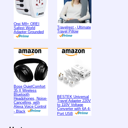
Orei M8+ OREI
Travelrest - Ultimate
Safest World
Travel Pillow
Adapter Grounded
Bose QuietComfort
35 II Wireless
Bluetooth
BESTEK Universal
Headphones, Noise-
Travel Adapter 220V
Cancelling, with
to 110V Voltage
Alexa Voice Control
Converter with 6A 4-
- Black
Port USB