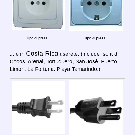
Tipo di presa C
Tipo di presa F
Costa Rica
... e in
userete: (include Isola di
Cocos, Arenal, Tortuguero, San José, Puerto
Limón, La Fortuna, Playa Tamarindo.)