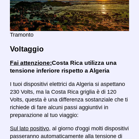
Tramonto
Voltaggio
Fai attenzione:
Costa Rica utilizza una
tensione inferiore rispetto a Algeria
I tuoi dispositivi elettrici da Algeria si aspettano
230 Volts, ma la Costa Rica griglia è di 120
Volts, questa è una differenza sostanziale che ti
richiede di fare alcuni passi aggiuntivi in
preparazione al tuo viaggio:
Sul lato positivo
, al giorno d'oggi molti dispositivi
passeranno automaticamente alla tensione di