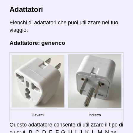
Adattatori
Elenchi di adattatori che puoi utilizzare nel tuo
viaggio:
Adattatore: generico
Davanti
Indietro
Questo adattatore consente di utilizzare il tipo di
plug: A, B, C, D, E, F, G, H, I, J, K, L, M, N nel