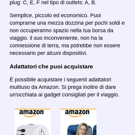
plug: C, E, F nel tipo di outlets: A, B.
Semplice, piccolo ed economico. Puoi
comprarne una mezza dozzina per pochi soldi e
non occuperanno spazio nella tua borsa da
viaggio. il suo inconveniente, non ha la
connessione di terra, ma potrebbe non essere
necessario per alcuni dispositivi.
Adattatori che puoi acquistare
È possibile acquistare i seguenti adattatori
multiuso da Amazon. Si prega inoltre di dare
un'occhiata ai gadget consigliati per il viaggio.